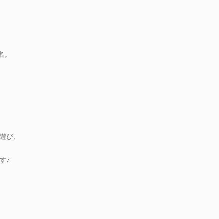
名。
遊び、
す♪