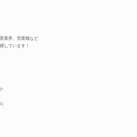
育業界、営業職など
躍しています！
や
K）