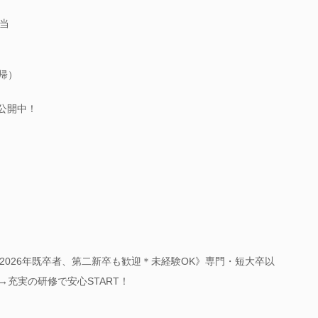
担当
直帰）
公開中！
2026年既卒者、第二新卒も歓迎＊未経験OK》専門・短大卒以
→充実の研修で安心START！