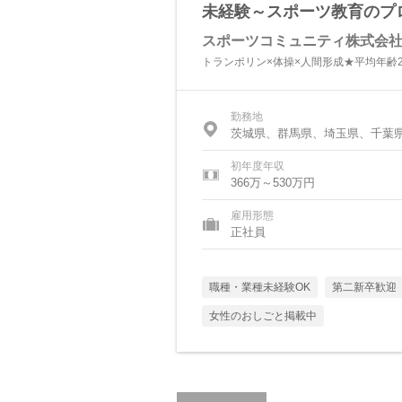
未経験～スポーツ教育のプ
スポーツコミュニティ株式会
トランポリン×体操×人間形成★平均年齢2
勤務地
茨城県、群馬県、埼玉県、千葉
初年度年収
366万～530万円
雇用形態
正社員
職種・業種未経験OK
第二新卒歓迎
女性のおしごと掲載中