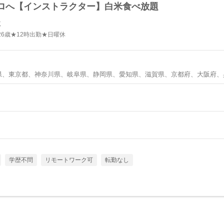
ロへ【インストラクター】白米食べ放題
社
6歳★12時出勤★日曜休
県、東京都、神奈川県、岐阜県、静岡県、愛知県、滋賀県、京都府、大阪府、
学歴不問
リモートワーク可
転勤なし