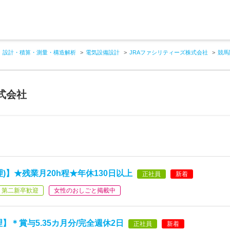
設計・積算・測量・構造解析
電気設備設計
JRAファシリティーズ株式会社
競馬
式会社
)】★残業月20h程★年休130日以上
正社員
新着
第二新卒歓迎
女性のおしごと掲載中
】＊賞与5.35カ月分/完全週休2日
正社員
新着