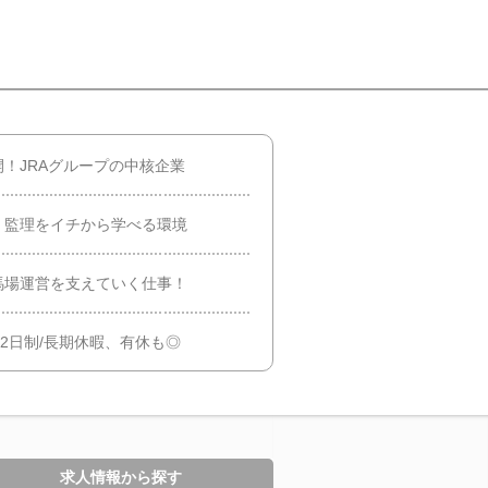
！JRAグループの中核企業
・監理をイチから学べる環境
馬場運営を支えていく仕事！
休2日制/長期休暇、有休も◎
求人情報から探す