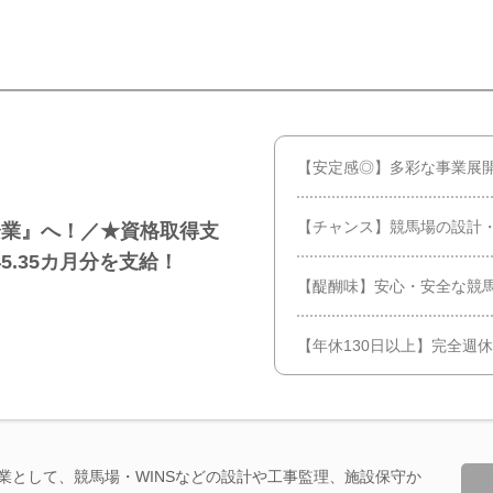
【安定感◎】多彩な事業展開
【チャンス】競馬場の設計
企業』へ！／★資格取得支
.35カ月分を支給！
【醍醐味】安心・安全な競
【年休130日以上】完全週
企業として、競馬場・WINSなどの設計や工事監理、施設保守か