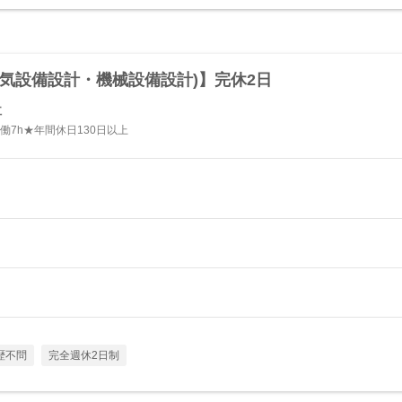
気設備設計・機械設備設計)】完休2日
社
働7h★年間休日130日以上
歴不問
完全週休2日制