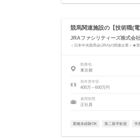
競馬関連施設の【技術職(電
JRAファシリティーズ株式会
＜日本中央競馬会(JRA)の関連企業＞★実
勤務地
東京都
初年度年収
400万～600万円
雇用形態
正社員
業種未経験OK
第二新卒歓迎
学