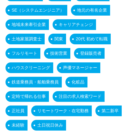
SE（システムエンジニア）
地元の有名企業
地域未来牽引企業
キャリアチェンジ
土地家屋調査士
関東
20代 初めて転職
フルリモート
技術営業
登録販売者
ハウスクリーニング
声優マネージャー
鉄道乗務員・船舶乗務員
化粧品
定時で帰れる仕事
注目の求人検索ワード
正社員
リモートワーク・在宅勤務
第二新卒
未経験
土日祝日休み