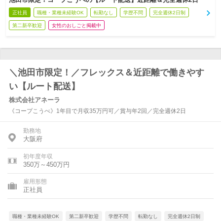
正社員
職種・業種未経験OK
転勤なし
学歴不問
完全週休2日制
第二新卒歓迎
女性のおしごと掲載中
＼池田市限定！／フレックス＆近距離で働きやす
い【ルート配送】
株式会社アネーラ
《コープこうべ》1年目で月収35万円可／賞与年2回／完全週休2日
勤務地
大阪府
初年度年収
350万～450万円
雇用形態
正社員
職種・業種未経験OK
第二新卒歓迎
学歴不問
転勤なし
完全週休2日制