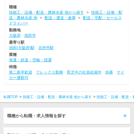
職種
技能工・設備・配送・農林水産 他から探す
>
技能工・設備・配
送・農林水産 他
>
配送・運送・倉庫
>
配送・宅配・セールス
ドライバー
勤務地
大阪府
池田市
最寄り駅
池田(大阪府)駅
北伊丹駅
業種
海運・鉄道・空輸・陸運
特徴
第二新卒歓迎
フレックス勤務
育児中の社員在籍中
急募
マイ
カー通勤可
転職TOP
技能工・設備・配送・農林水産 他から探す
技能工・設備・配送・
職種から転職・求人情報を探す