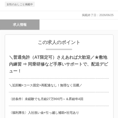
女性のおしごと掲載中
掲載終了日：2026/06/25
求人情報
この求人のポイント
＼普通免許（AT限定可）さえあれば大歓迎／★敷地
内練習 ⇒ 同乗研修など手厚いサポートで、配送デビ
ュー！
＼近距離×コース固定×再配達なし！無理なく活躍／
〈好条件〉未経験でも月給27万900円～＆昇給年4回
〈福利厚生〉入社祝い金×引っ越し補助×社宅あり