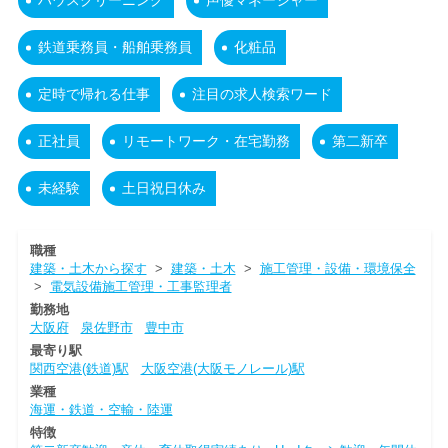
ハウスクリーニング
声優マネージャー
鉄道乗務員・船舶乗務員
化粧品
定時で帰れる仕事
注目の求人検索ワード
正社員
リモートワーク・在宅勤務
第二新卒
未経験
土日祝日休み
職種
建築・土木から探す
>
建築・土木
>
施工管理・設備・環境保全
>
電気設備施工管理・工事監理者
勤務地
大阪府
泉佐野市
豊中市
最寄り駅
関西空港(鉄道)駅
大阪空港(大阪モノレール)駅
業種
海運・鉄道・空輸・陸運
特徴