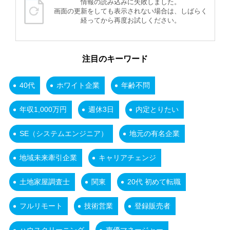
情報の読み込みに失敗しました。
画面の更新をしても表示されない場合は、しばらく
経ってから再度お試しください。
注目のキーワード
40代
ホワイト企業
年齢不問
年収1,000万円
週休3日
内定とりたい
SE（システムエンジニア）
地元の有名企業
地域未来牽引企業
キャリアチェンジ
土地家屋調査士
関東
20代 初めて転職
フルリモート
技術営業
登録販売者