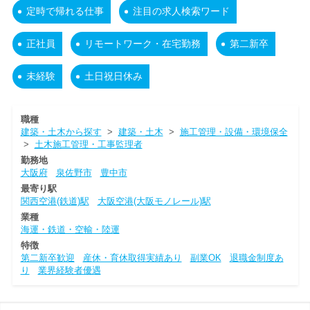
定時で帰れる仕事
注目の求人検索ワード
正社員
リモートワーク・在宅勤務
第二新卒
未経験
土日祝日休み
職種
建築・土木から探す
>
建築・土木
>
施工管理・設備・環境保全
>
土木施工管理・工事監理者
勤務地
大阪府
泉佐野市
豊中市
最寄り駅
関西空港(鉄道)駅
大阪空港(大阪モノレール)駅
業種
海運・鉄道・空輸・陸運
特徴
第二新卒歓迎
産休・育休取得実績あり
副業OK
退職金制度あ
り
業界経験者優遇