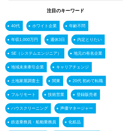
注目のキーワード
40代
ホワイト企業
年齢不問
年収1,000万円
週休3日
内定とりたい
SE（システムエンジニア）
地元の有名企業
地域未来牽引企業
キャリアチェンジ
土地家屋調査士
関東
20代 初めて転職
フルリモート
技術営業
登録販売者
ハウスクリーニング
声優マネージャー
鉄道乗務員・船舶乗務員
化粧品