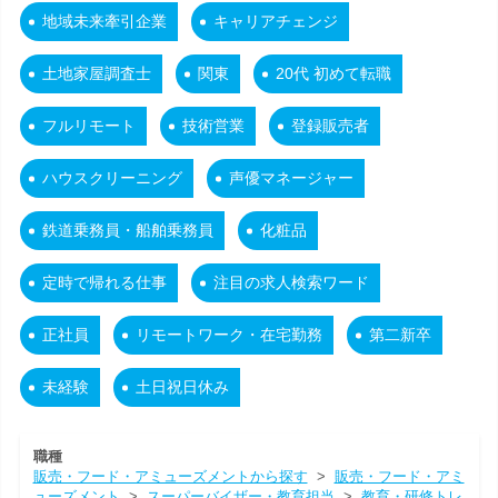
地域未来牽引企業
キャリアチェンジ
土地家屋調査士
関東
20代 初めて転職
フルリモート
技術営業
登録販売者
ハウスクリーニング
声優マネージャー
鉄道乗務員・船舶乗務員
化粧品
定時で帰れる仕事
注目の求人検索ワード
正社員
リモートワーク・在宅勤務
第二新卒
未経験
土日祝日休み
職種
販売・フード・アミューズメントから探す
>
販売・フード・アミ
ューズメント
>
スーパーバイザー・教育担当
>
教育・研修トレ