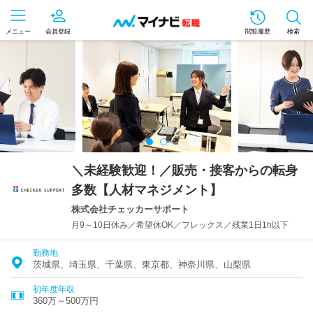
メニュー
会員登録
閲覧履歴
検索
＼未経験歓迎！／販売・接客からの転身
多数【人材マネジメント】
株式会社チェッカーサポート
月9～10日休み／希望休OK／フレックス／残業1日1h以下
勤務地
茨城県、埼玉県、千葉県、東京都、神奈川県、山梨県
初年度年収
360万～500万円