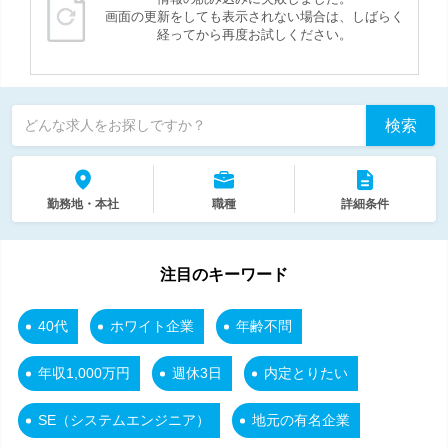
画面の更新をしても表示されない場合は、しばらく
経ってから再度お試しください。
検索
どんな求人をお探しですか？
勤務地・本社
職種
詳細条件
注目のキーワード
40代
ホワイト企業
年齢不問
年収1,000万円
週休3日
内定とりたい
SE（システムエンジニア）
地元の有名企業