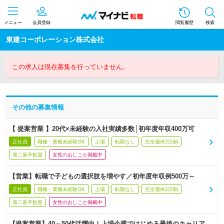
メニュー
会員登録
閲覧履歴
検索
東建コーポレーション株式会社
この求人は現在募集を行っていません。
その他の募集情報
【 提案営業 】20代×未経験の入社実績多数│初年度年収400万可
正社員
職種・業種未経験OK
上場
転勤なし
完全週休2日制
第二新卒歓迎
女性のおしごと掲載中
【営業】転職で子どもの選択肢を増やす／初年度年収例500万～
正社員
職種・業種未経験OK
上場
転勤なし
完全週休2日制
第二新卒歓迎
女性のおしごと掲載中
【提案営業】40～50代活躍中！上場企業ではじめる最後のキャリア