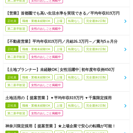
第二新卒歓迎
女性のおしごと掲載中
【営業】首都圏でも高い生活水準を実現できる／平均年収819万円
正社員
職種・業種未経験OK
上場
転勤なし
完全週休2日制
第二新卒歓迎
女性のおしごと掲載中
【不動産営業】平均年収819万円／月給26.3万円～／賞与5ヵ月分
正社員
職種・業種未経験OK
上場
転勤なし
完全週休2日制
第二新卒歓迎
女性のおしごと掲載中
【土地プランナー】未経験OK│女性活躍中│初年度年収例450万
正社員
職種・業種未経験OK
上場
転勤なし
完全週休2日制
第二新卒歓迎
女性のおしごと掲載中
土地活用の【 提案営業 】▼平均年収819万円 ▼千葉限定採用
正社員
職種・業種未経験OK
上場
転勤なし
完全週休2日制
第二新卒歓迎
女性のおしごと掲載中
神奈川限定採用【 提案営業 】★上場企業で安心の転職が可能！