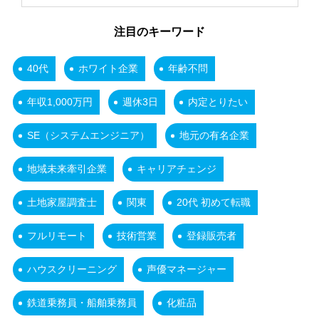
注目のキーワード
40代
ホワイト企業
年齢不問
年収1,000万円
週休3日
内定とりたい
SE（システムエンジニア）
地元の有名企業
地域未来牽引企業
キャリアチェンジ
土地家屋調査士
関東
20代 初めて転職
フルリモート
技術営業
登録販売者
ハウスクリーニング
声優マネージャー
鉄道乗務員・船舶乗務員
化粧品