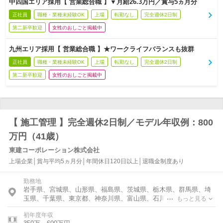
中四国エリア採用【 営業総合職 】▼月給26.3万円／賞与5ヵ月分
正社員
職種・業種未経験OK
上場
転勤なし
完全週休2日制
第二新卒歓迎
女性のおしごと掲載中
九州エリア採用【 営業総合職 】★ワークライフバランスも抜群
正社員
職種・業種未経験OK
上場
転勤なし
完全週休2日制
第二新卒歓迎
女性のおしごと掲載中
【 施工管理 】完全週休2日制／モデル年収例：800
万円（41歳）
東建コーポレーション株式会社
上場企業│賞与平均5ヵ月分│年間休日120日以上│退職金制度あり
勤務地
岩手県、宮城県、山形県、福島県、茨城県、栃木県、群馬県、埼
玉県、千葉県、東京都、神奈川県、富山県、石川県、福井県、新
もっと見る
潟県、長野県、岐阜県、静岡県、愛知県、三重県、滋賀県、京都
初年度年収
府、大阪府、兵庫県、奈良県、鳥取県、島根県、岡山県、広島