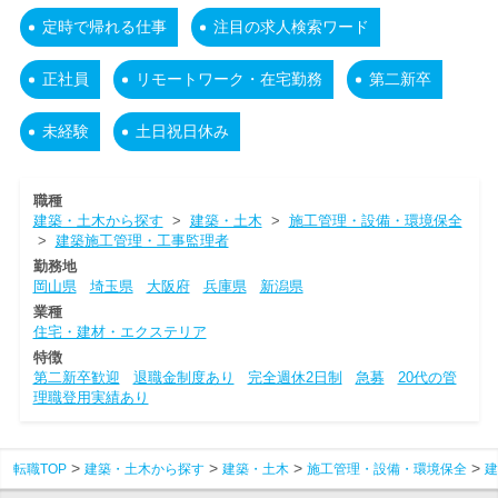
定時で帰れる仕事
注目の求人検索ワード
正社員
リモートワーク・在宅勤務
第二新卒
未経験
土日祝日休み
職種
建築・土木から探す
>
建築・土木
>
施工管理・設備・環境保全
>
建築施工管理・工事監理者
勤務地
岡山県
埼玉県
大阪府
兵庫県
新潟県
業種
住宅・建材・エクステリア
特徴
第二新卒歓迎
退職金制度あり
完全週休2日制
急募
20代の管
理職登用実績あり
転職TOP
建築・土木から探す
建築・土木
施工管理・設備・環境保全
建