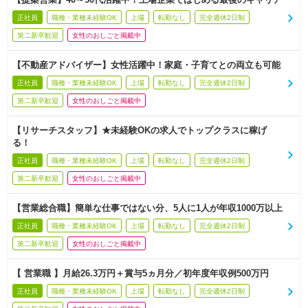
正社員
職種・業種未経験OK
上場
転勤なし
完全週休2日制
第二新卒歓迎
女性のおしごと掲載中
【不動産アドバイザー】女性活躍中！家庭・子育てとの両立も可能
正社員
職種・業種未経験OK
上場
転勤なし
完全週休2日制
第二新卒歓迎
女性のおしごと掲載中
【リサーチスタッフ】★未経験OKの求人でトップクラスに稼げ
る！
正社員
職種・業種未経験OK
上場
転勤なし
完全週休2日制
第二新卒歓迎
女性のおしごと掲載中
【営業総合職】簡単な仕事ではない分、5人に1人が年収1000万以上
正社員
職種・業種未経験OK
上場
転勤なし
完全週休2日制
第二新卒歓迎
女性のおしごと掲載中
【 営業職 】月給26.3万円＋賞与5ヵ月分／初年度年収例500万円
正社員
職種・業種未経験OK
上場
転勤なし
完全週休2日制