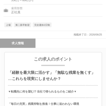
350万～600万円
県、山口県、愛媛県、高知県、福岡県、長崎県、熊本県、大分
県、鹿児島県、沖縄県
雇用形態
正社員
上場
第二新卒歓迎
完全週休2日制
掲載終了日：2026/06/25
求人情報
この求人のポイント
「経験を最大限に活かす」「無駄な残業を無くす」
…これらを現実にしませんか？
▼転職先に何を望む!? 当社で得られるものをご紹介▼
「毎日の充実」残業抑制を推進！仕事に追われない環境