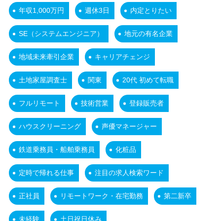
年収1,000万円
週休3日
内定とりたい
SE（システムエンジニア）
地元の有名企業
地域未来牽引企業
キャリアチェンジ
土地家屋調査士
関東
20代 初めて転職
フルリモート
技術営業
登録販売者
ハウスクリーニング
声優マネージャー
鉄道乗務員・船舶乗務員
化粧品
定時で帰れる仕事
注目の求人検索ワード
正社員
リモートワーク・在宅勤務
第二新卒
未経験
土日祝日休み