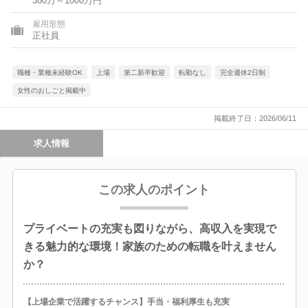
380万～1000万円
県、愛媛県、高知県、福岡県、長崎県、熊本県、大分県、鹿児島
県、沖縄県
雇用形態
正社員
職種・業種未経験OK
上場
第二新卒歓迎
転勤なし
完全週休2日制
女性のおしごと掲載中
掲載終了日：2026/06/11
求人情報
この求人のポイント
プライベートの充実も図りながら、高収入を実現で
きる魅力的な環境！家族のための転職を叶えません
か？
【上場企業で活躍するチャンス】手当・福利厚生も充実