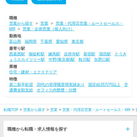
職種
営業から探す
>
営業
>
営業・代理店営業・ルートセールス・
MR
>
営業・企画営業（個人向け）
勤務地
富山県
福岡県
千葉県
愛知県
東京都
最寄り駅
西葛西駅
御徒町駅
練馬駅
吉祥寺駅
新宿駅
蒲田駅
とうき
ょうスカイツリー駅
中野(東京都)駅
秋川駅
矢野口駅
業種
住宅・建材・エクステリア
特徴
第二新卒歓迎
20代の管理職登用実績あり
固定給25万円以上
交
通費全額支給
オフィス内禁煙・分煙
転職TOP
営業から探す
営業
営業・代理店営業・ルートセールス・MR
職種から転職・求人情報を探す