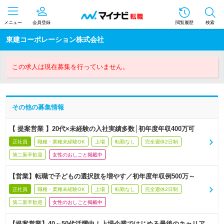
メニュー
会員登録
閲覧履歴
検索
東建コーポレーション株式会社
この求人は現在募集を行っていません。
その他の募集情報
【 提案営業 】20代×未経験の入社実績多数│初年度年収400万可
正社員
職種・業種未経験OK
上場
転勤なし
完全週休2日制
第二新卒歓迎
女性のおしごと掲載中
【営業】転職で子どもの選択肢を増やす／初年度年収例500万～
正社員
職種・業種未経験OK
上場
転勤なし
完全週休2日制
第二新卒歓迎
女性のおしごと掲載中
【提案営業】40～50代活躍中！上場企業ではじめる最後のキャリア