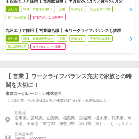
中四国エリア採用【 営業総合職 】▼月給26.3万円／賞与5ヵ月分
正社員
職種・業種未経験OK
上場
転勤なし
完全週休2日制
第二新卒歓迎
女性のおしごと掲載中
九州エリア採用【 営業総合職 】★ワークライフバランスも抜群
正社員
職種・業種未経験OK
上場
転勤なし
完全週休2日制
第二新卒歓迎
女性のおしごと掲載中
【 営業 】ワークライフバランス充実で家族との時
間を大切に！
東建コーポレーション株式会社
〈上場企業〉完全週休2日制／残業月14h程度／原則転勤なし
勤務地
岩手県、宮城県、山形県、福島県、茨城県、栃木県、群馬県、埼
玉県、千葉県、東京都、神奈川県、富山県、福井県、新潟県、長
もっと見る
野県、岐阜県、静岡県、愛知県、三重県、滋賀県、京都府、大阪
初年度年収
府、兵庫県、奈良県、鳥取県、島根県、岡山県、広島県、山口