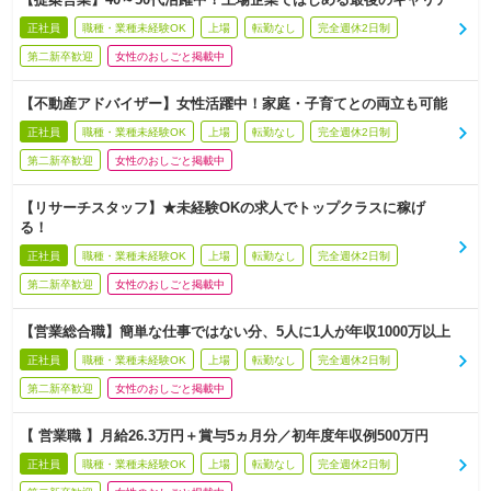
正社員
職種・業種未経験OK
上場
転勤なし
完全週休2日制
第二新卒歓迎
女性のおしごと掲載中
【不動産アドバイザー】女性活躍中！家庭・子育てとの両立も可能
正社員
職種・業種未経験OK
上場
転勤なし
完全週休2日制
第二新卒歓迎
女性のおしごと掲載中
【リサーチスタッフ】★未経験OKの求人でトップクラスに稼げ
る！
正社員
職種・業種未経験OK
上場
転勤なし
完全週休2日制
第二新卒歓迎
女性のおしごと掲載中
【営業総合職】簡単な仕事ではない分、5人に1人が年収1000万以上
正社員
職種・業種未経験OK
上場
転勤なし
完全週休2日制
第二新卒歓迎
女性のおしごと掲載中
【 営業職 】月給26.3万円＋賞与5ヵ月分／初年度年収例500万円
正社員
職種・業種未経験OK
上場
転勤なし
完全週休2日制