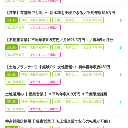
第二新卒歓迎
女性のおしごと掲載中
【営業】首都圏でも高い生活水準を実現できる／平均年収819万円
正社員
職種・業種未経験OK
上場
転勤なし
完全週休2日制
第二新卒歓迎
女性のおしごと掲載中
【不動産営業】平均年収819万円／月給26.3万円～／賞与5ヵ月分
正社員
職種・業種未経験OK
上場
転勤なし
完全週休2日制
第二新卒歓迎
女性のおしごと掲載中
【土地プランナー】未経験OK│女性活躍中│初年度年収例450万
正社員
職種・業種未経験OK
上場
転勤なし
完全週休2日制
第二新卒歓迎
女性のおしごと掲載中
土地活用の【 提案営業 】▼平均年収819万円 ▼千葉限定採用
正社員
職種・業種未経験OK
上場
転勤なし
完全週休2日制
第二新卒歓迎
女性のおしごと掲載中
神奈川限定採用【 提案営業 】★上場企業で安心の転職が可能！