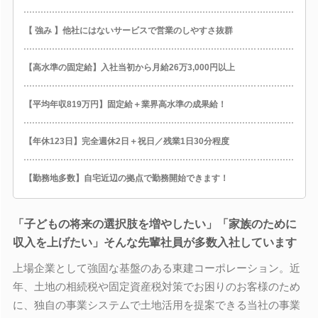
【 強み 】他社にはないサービスで営業のしやすさ抜群
【高水準の固定給】入社当初から月給26万3,000円以上
【平均年収819万円】固定給＋業界高水準の成果給！
【年休123日】完全週休2日＋祝日／残業1日30分程度
【勤務地多数】自宅近辺の拠点で勤務開始できます！
「子どもの将来の選択肢を増やしたい」「家族のために
収入を上げたい」そんな先輩社員が多数入社しています
上場企業として強固な基盤のある東建コーポレーション。近
年、土地の相続税や固定資産税対策でお困りのお客様のため
に、独自の事業システムで土地活用を提案できる当社の事業