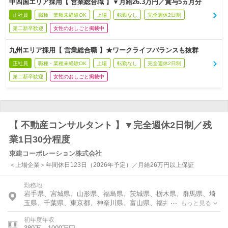
中四国エリア採用【 営業総合職 】▼月給26.3万円／賞与5ヵ月分
正社員
職種・業種未経験OK
上場
転勤なし
完全週休2日制
第二新卒歓迎
女性のおしごと掲載中
九州エリア採用【 営業総合職 】★ワークライフバランスも抜群
正社員
職種・業種未経験OK
上場
転勤なし
完全週休2日制
第二新卒歓迎
女性のおしごと掲載中
【 不動産コンサルタント 】▼完全週休2日制／残
業1日30分程度
東建コーポレーション株式会社
＜上場企業＞年間休日123日（2026年予定）／月給26万円以上保証
勤務地
岩手県、宮城県、山形県、福島県、茨城県、栃木県、群馬県、埼
玉県、千葉県、東京都、神奈川県、富山県、福井県、新潟県、長
もっと見る
野県、岐阜県、静岡県、愛知県、三重県、滋賀県、京都府、大阪
初年度年収
府、兵庫県、奈良県、鳥取県、島根県、岡山県、広島県、山口