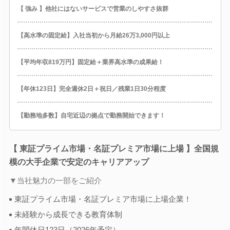
【 強み 】他社にはないサービスで営業のしやすさ抜群
【高水準の固定給】入社当初から月給26万3,000円以上
【平均年収819万円】固定給＋業界高水準の成果給！
【年休123日】完全週休2日＋祝日／残業1日30分程度
【勤務地多数】自宅近辺の拠点で勤務開始できます！
【 東証プライム市場・名証プレミア市場に上場 】全国規
模の大手企業で安定のキャリアアップ
▼当社魅力の一部をご紹介
東証プライム市場・名証プレミア市場に上場企業！
未経験から成長できる教育体制
年間休日123日（2026年予定）