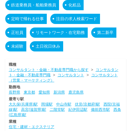
鉄道乗務員・船舶乗務員
化粧品
定時で帰れる仕事
注目の求人検索ワード
正社員
リモートワーク・在宅勤務
第二新卒
未経験
土日祝日休み
職種
コンサルタント・金融・不動産専門職から探す
>
コンサルタン
ト・金融・不動産専門職
>
コンサルタント
>
コンサルタント
（営業・マーケティング）
勤務地
長野県
東京都
愛知県
新潟県
鹿児島県
最寄り駅
大久保(兵庫県)駅
岡場駅
中山寺駅
伏見(京都府)駅
西院(京福
線)駅
高宮(滋賀県)駅
二階堂駅
紀伊田辺駅
備前西市駅
西条
(広島県)駅
業種
住宅・建材・エクステリア