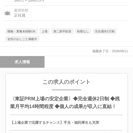
380万～1000万円
県、愛媛県、高知県、福岡県、長崎県、熊本県、大分県、鹿児島
県、沖縄県
雇用形態
正社員
職種・業種未経験OK
上場
第二新卒歓迎
転勤なし
完全週休2日制
女性のおしごと掲載中
掲載終了日：2026/06/11
求人情報
この求人のポイント
〈東証PRM上場の安定企業〉◆完全週休2日制 ◆残
業月平均14時間程度 ◆個人の成果が収入に直結！
【上場企業で活躍するチャンス】手当・福利厚生も充実