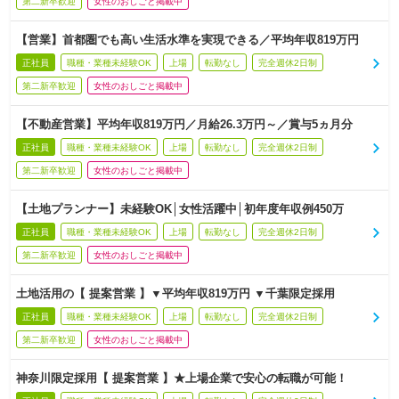
第二新卒歓迎
女性のおしごと掲載中
【営業】首都圏でも高い生活水準を実現できる／平均年収819万円
正社員
職種・業種未経験OK
上場
転勤なし
完全週休2日制
第二新卒歓迎
女性のおしごと掲載中
【不動産営業】平均年収819万円／月給26.3万円～／賞与5ヵ月分
正社員
職種・業種未経験OK
上場
転勤なし
完全週休2日制
第二新卒歓迎
女性のおしごと掲載中
【土地プランナー】未経験OK│女性活躍中│初年度年収例450万
正社員
職種・業種未経験OK
上場
転勤なし
完全週休2日制
第二新卒歓迎
女性のおしごと掲載中
土地活用の【 提案営業 】▼平均年収819万円 ▼千葉限定採用
正社員
職種・業種未経験OK
上場
転勤なし
完全週休2日制
第二新卒歓迎
女性のおしごと掲載中
神奈川限定採用【 提案営業 】★上場企業で安心の転職が可能！