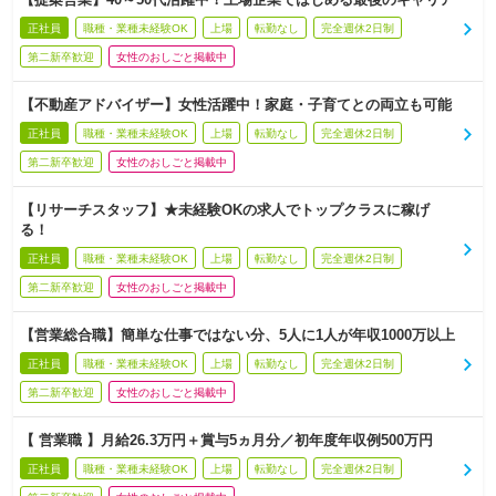
正社員
職種・業種未経験OK
上場
転勤なし
完全週休2日制
第二新卒歓迎
女性のおしごと掲載中
【不動産アドバイザー】女性活躍中！家庭・子育てとの両立も可能
正社員
職種・業種未経験OK
上場
転勤なし
完全週休2日制
第二新卒歓迎
女性のおしごと掲載中
【リサーチスタッフ】★未経験OKの求人でトップクラスに稼げ
る！
正社員
職種・業種未経験OK
上場
転勤なし
完全週休2日制
第二新卒歓迎
女性のおしごと掲載中
【営業総合職】簡単な仕事ではない分、5人に1人が年収1000万以上
正社員
職種・業種未経験OK
上場
転勤なし
完全週休2日制
第二新卒歓迎
女性のおしごと掲載中
【 営業職 】月給26.3万円＋賞与5ヵ月分／初年度年収例500万円
正社員
職種・業種未経験OK
上場
転勤なし
完全週休2日制