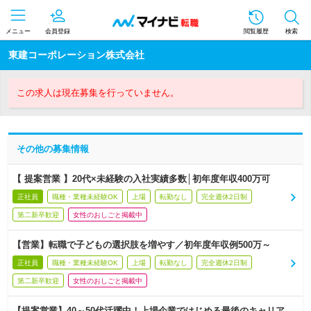
メニュー
会員登録
閲覧履歴
検索
東建コーポレーション株式会社
この求人は現在募集を行っていません。
その他の募集情報
【 提案営業 】20代×未経験の入社実績多数│初年度年収400万可
正社員
職種・業種未経験OK
上場
転勤なし
完全週休2日制
第二新卒歓迎
女性のおしごと掲載中
【営業】転職で子どもの選択肢を増やす／初年度年収例500万～
正社員
職種・業種未経験OK
上場
転勤なし
完全週休2日制
第二新卒歓迎
女性のおしごと掲載中
【提案営業】40～50代活躍中！上場企業ではじめる最後のキャリア