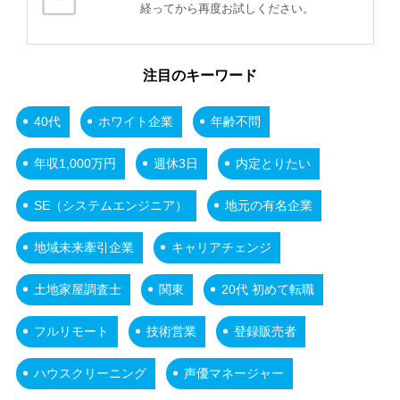
経ってから再度お試しください。
注目のキーワード
40代
ホワイト企業
年齢不問
年収1,000万円
週休3日
内定とりたい
SE（システムエンジニア）
地元の有名企業
地域未来牽引企業
キャリアチェンジ
土地家屋調査士
関東
20代 初めて転職
フルリモート
技術営業
登録販売者
ハウスクリーニング
声優マネージャー