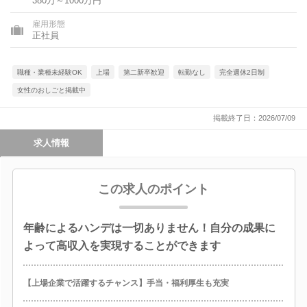
380万～1000万円
県、愛媛県、高知県、福岡県、長崎県、熊本県、大分県、鹿児島
県、沖縄県
雇用形態
正社員
職種・業種未経験OK
上場
第二新卒歓迎
転勤なし
完全週休2日制
女性のおしごと掲載中
掲載終了日：2026/07/09
求人情報
この求人のポイント
年齢によるハンデは一切ありません！自分の成果に
よって高収入を実現することができます
【上場企業で活躍するチャンス】手当・福利厚生も充実