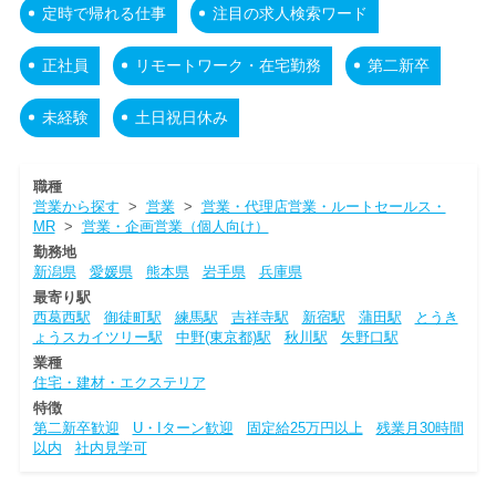
定時で帰れる仕事
注目の求人検索ワード
正社員
リモートワーク・在宅勤務
第二新卒
未経験
土日祝日休み
職種
営業から探す
>
営業
>
営業・代理店営業・ルートセールス・
MR
>
営業・企画営業（個人向け）
勤務地
新潟県
愛媛県
熊本県
岩手県
兵庫県
最寄り駅
西葛西駅
御徒町駅
練馬駅
吉祥寺駅
新宿駅
蒲田駅
とうき
ょうスカイツリー駅
中野(東京都)駅
秋川駅
矢野口駅
業種
住宅・建材・エクステリア
特徴
第二新卒歓迎
U・Iターン歓迎
固定給25万円以上
残業月30時間
以内
社内見学可