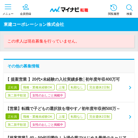
メニュー
会員登録
閲覧履歴
検索
東建コーポレーション株式会社
この求人は現在募集を行っていません。
その他の募集情報
【 提案営業 】20代×未経験の入社実績多数│初年度年収400万可
正社員
職種・業種未経験OK
上場
転勤なし
完全週休2日制
第二新卒歓迎
女性のおしごと掲載中
【営業】転職で子どもの選択肢を増やす／初年度年収例500万～
正社員
職種・業種未経験OK
上場
転勤なし
完全週休2日制
第二新卒歓迎
女性のおしごと掲載中
【提案営業】40～50代活躍中！上場企業ではじめる最後のキャリア