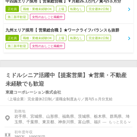
中四国エリア採用【 営業総合職 】▼月給26.3万円／賞与5ヵ月分
正社員
職種・業種未経験OK
上場
転勤なし
完全週休2日制
第二新卒歓迎
女性のおしごと掲載中
九州エリア採用【 営業総合職 】★ワークライフバランスも抜群
正社員
職種・業種未経験OK
上場
転勤なし
完全週休2日制
第二新卒歓迎
女性のおしごと掲載中
ミドルシニア活躍中【提案営業】★営業・不動産
未経験でも歓迎
東建コーポレーション株式会社
〈上場企業〉完全週休2日制／退職金制度あり／賞与5ヵ月分支給
勤務地
岩手県、宮城県、山形県、福島県、茨城県、栃木県、群馬県、埼
玉県、千葉県、東京都、神奈川県、富山県、福井県、新潟県、長
もっと見る
野県、岐阜県、静岡県、愛知県、三重県、滋賀県、京都府、大阪
初年度年収
府、兵庫県、奈良県、鳥取県、島根県、岡山県、広島県、山口