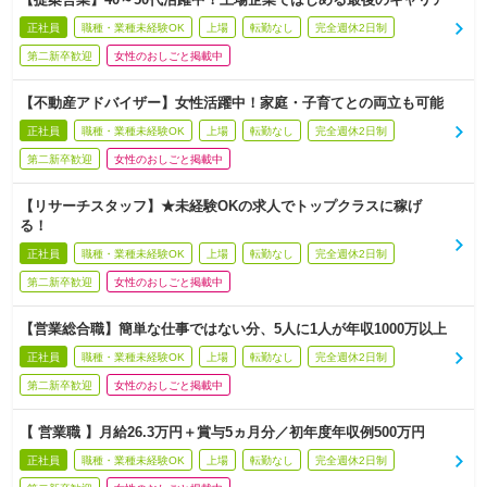
正社員
職種・業種未経験OK
上場
転勤なし
完全週休2日制
第二新卒歓迎
女性のおしごと掲載中
【不動産アドバイザー】女性活躍中！家庭・子育てとの両立も可能
正社員
職種・業種未経験OK
上場
転勤なし
完全週休2日制
第二新卒歓迎
女性のおしごと掲載中
【リサーチスタッフ】★未経験OKの求人でトップクラスに稼げ
る！
正社員
職種・業種未経験OK
上場
転勤なし
完全週休2日制
第二新卒歓迎
女性のおしごと掲載中
【営業総合職】簡単な仕事ではない分、5人に1人が年収1000万以上
正社員
職種・業種未経験OK
上場
転勤なし
完全週休2日制
第二新卒歓迎
女性のおしごと掲載中
【 営業職 】月給26.3万円＋賞与5ヵ月分／初年度年収例500万円
正社員
職種・業種未経験OK
上場
転勤なし
完全週休2日制