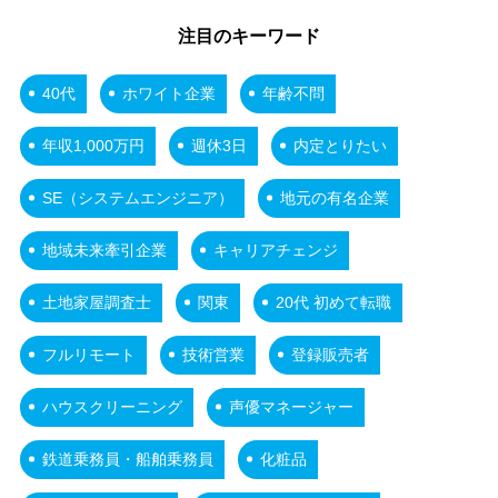
注目のキーワード
40代
ホワイト企業
年齢不問
年収1,000万円
週休3日
内定とりたい
SE（システムエンジニア）
地元の有名企業
地域未来牽引企業
キャリアチェンジ
土地家屋調査士
関東
20代 初めて転職
フルリモート
技術営業
登録販売者
ハウスクリーニング
声優マネージャー
鉄道乗務員・船舶乗務員
化粧品