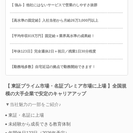
【 強み 】他社にはないサービスで営業のしやすさ抜群
【高水準の固定給】入社当初から月給26万3,000円以上
【平均年収819万円】固定給＋業界高水準の成果給！
【年休123日】完全週休2日＋祝日／残業1日30分程度
【勤務地多数】自宅近辺の拠点で勤務開始できます！
【 東証プライム市場・名証プレミア市場に上場 】全国規
模の大手企業で安定のキャリアアップ
▼当社魅力の一部をご紹介♪
東証・名証に上場
未経験から成長できる教育体制
年間休日123日（2026年予定）