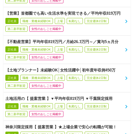
第二新卒歓迎
女性のおしごと掲載中
【営業】首都圏でも高い生活水準を実現できる／平均年収819万円
正社員
職種・業種未経験OK
上場
転勤なし
完全週休2日制
第二新卒歓迎
女性のおしごと掲載中
【不動産営業】平均年収819万円／月給26.3万円～／賞与5ヵ月分
正社員
職種・業種未経験OK
上場
転勤なし
完全週休2日制
第二新卒歓迎
女性のおしごと掲載中
【土地プランナー】未経験OK│女性活躍中│初年度年収例450万
正社員
職種・業種未経験OK
上場
転勤なし
完全週休2日制
第二新卒歓迎
女性のおしごと掲載中
土地活用の【 提案営業 】▼平均年収819万円 ▼千葉限定採用
正社員
職種・業種未経験OK
上場
転勤なし
完全週休2日制
第二新卒歓迎
女性のおしごと掲載中
神奈川限定採用【 提案営業 】★上場企業で安心の転職が可能！