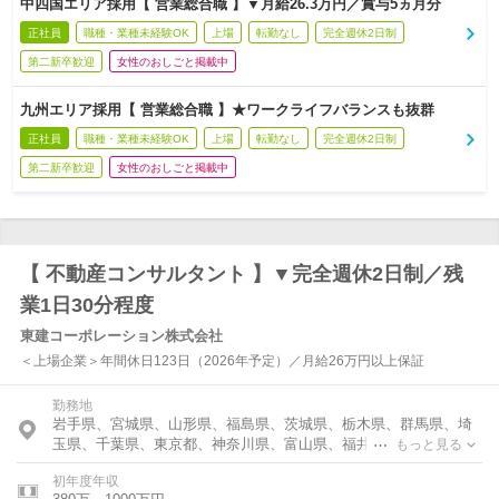
中四国エリア採用【 営業総合職 】▼月給26.3万円／賞与5ヵ月分
正社員
職種・業種未経験OK
上場
転勤なし
完全週休2日制
第二新卒歓迎
女性のおしごと掲載中
九州エリア採用【 営業総合職 】★ワークライフバランスも抜群
正社員
職種・業種未経験OK
上場
転勤なし
完全週休2日制
第二新卒歓迎
女性のおしごと掲載中
【 不動産コンサルタント 】▼完全週休2日制／残
業1日30分程度
東建コーポレーション株式会社
＜上場企業＞年間休日123日（2026年予定）／月給26万円以上保証
勤務地
岩手県、宮城県、山形県、福島県、茨城県、栃木県、群馬県、埼
玉県、千葉県、東京都、神奈川県、富山県、福井県、新潟県、長
もっと見る
野県、岐阜県、静岡県、愛知県、三重県、滋賀県、京都府、大阪
初年度年収
府、兵庫県、奈良県、鳥取県、島根県、岡山県、広島県、山口