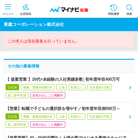
メニュー
会員登録
閲覧履歴
検索
東建コーポレーション株式会社
この求人は現在募集を行っていません。
その他の募集情報
【 提案営業 】20代×未経験の入社実績多数│初年度年収400万可
正社員
職種・業種未経験OK
上場
転勤なし
完全週休2日制
第二新卒歓迎
女性のおしごと掲載中
【営業】転職で子どもの選択肢を増やす／初年度年収例500万～
正社員
職種・業種未経験OK
上場
転勤なし
完全週休2日制
第二新卒歓迎
女性のおしごと掲載中
【提案営業】40～50代活躍中！上場企業ではじめる最後のキャリア