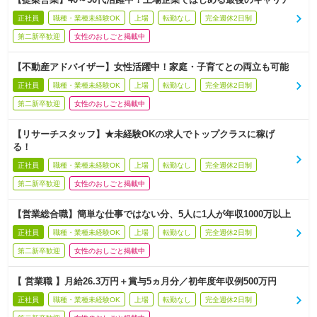
正社員
職種・業種未経験OK
上場
転勤なし
完全週休2日制
第二新卒歓迎
女性のおしごと掲載中
【不動産アドバイザー】女性活躍中！家庭・子育てとの両立も可能
正社員
職種・業種未経験OK
上場
転勤なし
完全週休2日制
第二新卒歓迎
女性のおしごと掲載中
【リサーチスタッフ】★未経験OKの求人でトップクラスに稼げ
る！
正社員
職種・業種未経験OK
上場
転勤なし
完全週休2日制
第二新卒歓迎
女性のおしごと掲載中
【営業総合職】簡単な仕事ではない分、5人に1人が年収1000万以上
正社員
職種・業種未経験OK
上場
転勤なし
完全週休2日制
第二新卒歓迎
女性のおしごと掲載中
【 営業職 】月給26.3万円＋賞与5ヵ月分／初年度年収例500万円
正社員
職種・業種未経験OK
上場
転勤なし
完全週休2日制