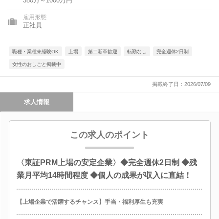
380万～1000万円
県、愛媛県、高知県、福岡県、長崎県、熊本県、大分県、鹿児島
県、沖縄県
雇用形態
正社員
職種・業種未経験OK
上場
第二新卒歓迎
転勤なし
完全週休2日制
女性のおしごと掲載中
掲載終了日：2026/07/09
求人情報
この求人のポイント
〈東証PRM上場の安定企業〉◆完全週休2日制 ◆残
業月平均14時間程度 ◆個人の成果が収入に直結！
【上場企業で活躍するチャンス】手当・福利厚生も充実