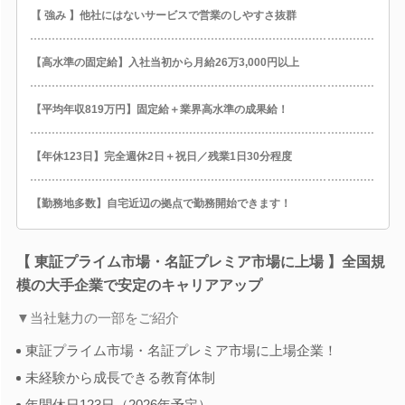
【 強み 】他社にはないサービスで営業のしやすさ抜群
【高水準の固定給】入社当初から月給26万3,000円以上
【平均年収819万円】固定給＋業界高水準の成果給！
【年休123日】完全週休2日＋祝日／残業1日30分程度
【勤務地多数】自宅近辺の拠点で勤務開始できます！
【 東証プライム市場・名証プレミア市場に上場 】全国規
模の大手企業で安定のキャリアアップ
▼当社魅力の一部をご紹介
東証プライム市場・名証プレミア市場に上場企業！
未経験から成長できる教育体制
年間休日123日（2026年予定）