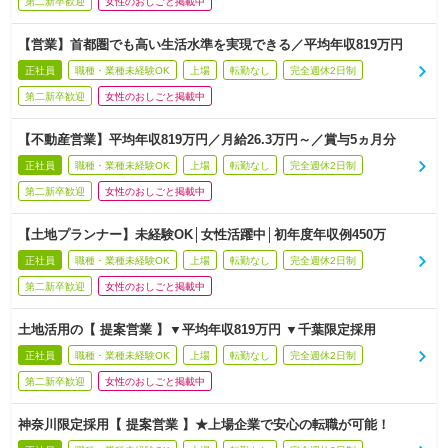
第二新卒歓迎
女性のおしごと掲載中
【営業】首都圏でも高い生活水準を実現できる／平均年収819万円
正社員
職種・業種未経験OK
上場
転勤なし
完全週休2日制
第二新卒歓迎
女性のおしごと掲載中
【不動産営業】平均年収819万円／月給26.3万円～／賞与5ヵ月分
正社員
職種・業種未経験OK
上場
転勤なし
完全週休2日制
第二新卒歓迎
女性のおしごと掲載中
【土地プランナー】未経験OK│女性活躍中│初年度年収例450万
正社員
職種・業種未経験OK
上場
転勤なし
完全週休2日制
第二新卒歓迎
女性のおしごと掲載中
土地活用の【 提案営業 】▼平均年収819万円 ▼千葉限定採用
正社員
職種・業種未経験OK
上場
転勤なし
完全週休2日制
第二新卒歓迎
女性のおしごと掲載中
神奈川限定採用【 提案営業 】★上場企業で安心の転職が可能！