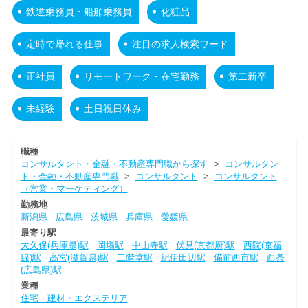
鉄道乗務員・船舶乗務員
化粧品
定時で帰れる仕事
注目の求人検索ワード
正社員
リモートワーク・在宅勤務
第二新卒
未経験
土日祝日休み
職種
コンサルタント・金融・不動産専門職から探す
>
コンサルタン
ト・金融・不動産専門職
>
コンサルタント
>
コンサルタント
（営業・マーケティング）
勤務地
新潟県
広島県
茨城県
兵庫県
愛媛県
最寄り駅
大久保(兵庫県)駅
岡場駅
中山寺駅
伏見(京都府)駅
西院(京福
線)駅
高宮(滋賀県)駅
二階堂駅
紀伊田辺駅
備前西市駅
西条
(広島県)駅
業種
住宅・建材・エクステリア