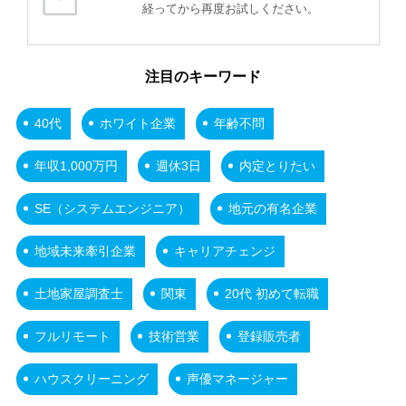
経ってから再度お試しください。
注目のキーワード
40代
ホワイト企業
年齢不問
年収1,000万円
週休3日
内定とりたい
SE（システムエンジニア）
地元の有名企業
地域未来牽引企業
キャリアチェンジ
土地家屋調査士
関東
20代 初めて転職
フルリモート
技術営業
登録販売者
ハウスクリーニング
声優マネージャー