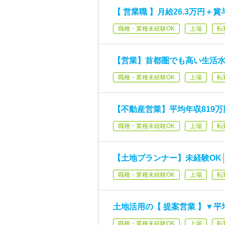
【 営業職 】月給26.3万円＋
職種・業種未経験OK
上場
転
【営業】首都圏でも高い生活水
職種・業種未経験OK
上場
転
【不動産営業】平均年収819万
職種・業種未経験OK
上場
転
【土地プランナー】未経験OK│
職種・業種未経験OK
上場
転
土地活用の【 提案営業 】▼平
職種・業種未経験OK
上場
転