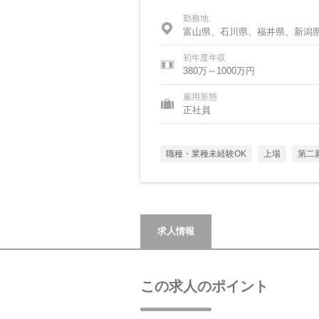
勤務地
富山県、石川県、福井県、新潟
初年度年収
380万～1000万円
雇用形態
正社員
職種・業種未経験OK
上場
第二
求人情報
この求人のポイント