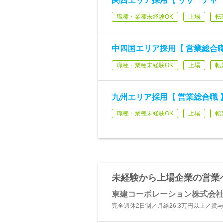
関西エリア採用【 リサーチャ
職種・業種未経験OK
上場
転
中四国エリア採用【 営業総合職
職種・業種未経験OK
上場
転
九州エリア採用【 営業総合職
職種・業種未経験OK
上場
転
未経験から上場企業の営業
東建コーポレーション株式会
完全週休2日制／月給26.3万円以上／賞