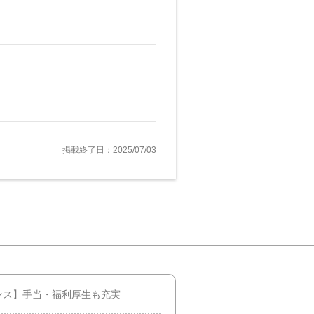
掲載終了日：2025/07/03
ンス】手当・福利厚生も充実