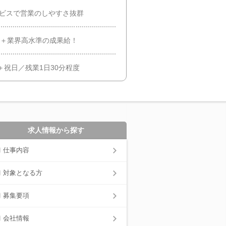
ービスで営業のしやすさ抜群
給＋業界高水準の成果給！
＋祝日／残業1日30分程度
求人情報から探す
仕事内容
対象となる方
募集要項
会社情報