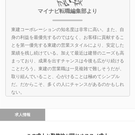
マイナビ転職編集部より
東建コーポレーションの知名度は非常に高い。また、自
身の利益を最優先するのではなく、お客様に貢献するこ
とを第一優先する東建の営業スタイルにより、安定した
業績を残し続けている。加えて最近は建替のニーズも高
まっており、成果を出すチャンスは今後も広がり続ける
ことだろう。東建の営業職は一見複雑で難しそうだが、
取り組んでいること、心がけることは極めてシンプル
だ。だからこそ、多くの人にチャンスがあるのかもしれ
ない。
求人情報