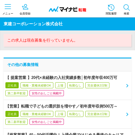
メニュー
会員登録
閲覧履歴
検索
東建コーポレーション株式会社
この求人は現在募集を行っていません。
その他の募集情報
【 提案営業 】20代×未経験の入社実績多数│初年度年収400万可
正社員
職種・業種未経験OK
上場
転勤なし
完全週休2日制
第二新卒歓迎
女性のおしごと掲載中
【営業】転職で子どもの選択肢を増やす／初年度年収例500万～
正社員
職種・業種未経験OK
上場
転勤なし
完全週休2日制
第二新卒歓迎
女性のおしごと掲載中
【提案営業】40～50代活躍中！上場企業ではじめる最後のキャリア