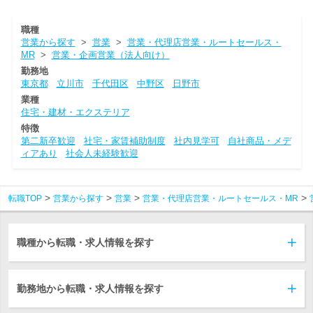
職種
営業から探す
>
営業
>
営業・代理店営業・ルートセールス・
MR
>
営業・企画営業（法人向け）
勤務地
東京都
立川市
千代田区
中野区
日野市
業種
住宅・建材・エクステリア
特徴
第二新卒歓迎
社宅・家賃補助制度
社内見学可
自社商品・メデ
ィアあり
社会人未経験歓迎
転職TOP
営業から探す
営業
営業・代理店営業・ルートセールス・MR
職種から転職・求人情報を探す
勤務地から転職・求人情報を探す