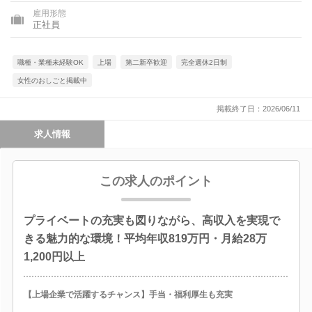
雇用形態
正社員
職種・業種未経験OK
上場
第二新卒歓迎
完全週休2日制
女性のおしごと掲載中
掲載終了日：2026/06/11
求人情報
この求人のポイント
プライベートの充実も図りながら、高収入を実現で
きる魅力的な環境！平均年収819万円・月給28万
1,200円以上
【上場企業で活躍するチャンス】手当・福利厚生も充実