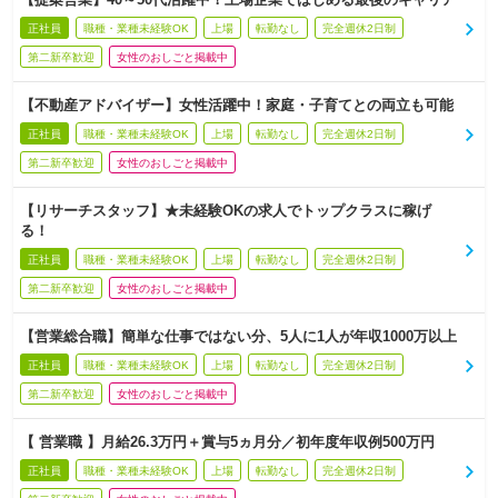
正社員
職種・業種未経験OK
上場
転勤なし
完全週休2日制
第二新卒歓迎
女性のおしごと掲載中
【不動産アドバイザー】女性活躍中！家庭・子育てとの両立も可能
正社員
職種・業種未経験OK
上場
転勤なし
完全週休2日制
第二新卒歓迎
女性のおしごと掲載中
【リサーチスタッフ】★未経験OKの求人でトップクラスに稼げ
る！
正社員
職種・業種未経験OK
上場
転勤なし
完全週休2日制
第二新卒歓迎
女性のおしごと掲載中
【営業総合職】簡単な仕事ではない分、5人に1人が年収1000万以上
正社員
職種・業種未経験OK
上場
転勤なし
完全週休2日制
第二新卒歓迎
女性のおしごと掲載中
【 営業職 】月給26.3万円＋賞与5ヵ月分／初年度年収例500万円
正社員
職種・業種未経験OK
上場
転勤なし
完全週休2日制