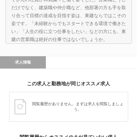
だけでなく、建築職や仲介職など、他部署の方も手を取
り合って目標の達成を目指す姿は、東建ならではこその
姿です。「未経験からでもスタートできる環境で働きた
い」「人生の役に立つ仕事をしたい」などの方にも、東
建の営業職は絶好の仕事ではないでしょうか。
求人情報
この求人と勤務地が同じオススメ求人
閲覧履歴がありません。まずは求人を閲覧しましょ
う。