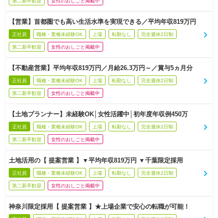
第二新卒歓迎
女性のおしごと掲載中
【営業】首都圏でも高い生活水準を実現できる／平均年収819万円
正社員
職種・業種未経験OK
上場
転勤なし
完全週休2日制
第二新卒歓迎
女性のおしごと掲載中
【不動産営業】平均年収819万円／月給26.3万円～／賞与5ヵ月分
正社員
職種・業種未経験OK
上場
転勤なし
完全週休2日制
第二新卒歓迎
女性のおしごと掲載中
【土地プランナー】未経験OK│女性活躍中│初年度年収例450万
正社員
職種・業種未経験OK
上場
転勤なし
完全週休2日制
第二新卒歓迎
女性のおしごと掲載中
土地活用の【 提案営業 】▼平均年収819万円 ▼千葉限定採用
正社員
職種・業種未経験OK
上場
転勤なし
完全週休2日制
第二新卒歓迎
女性のおしごと掲載中
神奈川限定採用【 提案営業 】★上場企業で安心の転職が可能！