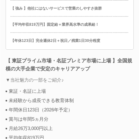
【 強み 】他社にはないサービスで営業のしやすさ抜群
【平均年収819万円】固定給＋業界高水準の成果給！
【年休123日】完全週休2日＋祝日／残業1日30分程度
【 東証プライム市場・名証プレミア市場に上場 】全国規
模の大手企業で安定のキャリアアップ
▼当社魅力の一部をご紹介♪
東証・名証に上場
未経験から成長できる教育体制
年間休日123日（2026年予定）
賞与は年間5ヵ月分
月給26万3,000円以上
平均年収819万円