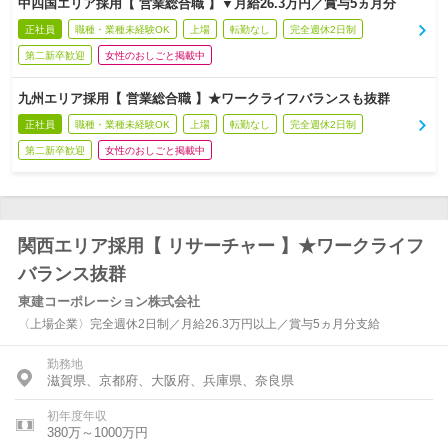
中四国エリア採用【 営業総合職 】▼月給26.3万円／賞与5ヵ月分
正社員
職種・業種未経験OK
上場
転勤なし
完全週休2日制
第二新卒歓迎
女性のおしごと掲載中
九州エリア採用【 営業総合職 】★ワークライフバランスも抜群
正社員
職種・業種未経験OK
上場
転勤なし
完全週休2日制
第二新卒歓迎
女性のおしごと掲載中
関西エリア採用【 リサーチャー 】★ワークライフ
バランス抜群
東建コーポレーション株式会社
〈上場企業〉完全週休2日制／月給26.3万円以上／賞与5ヵ月分支給
勤務地
滋賀県、京都府、大阪府、兵庫県、奈良県
初年度年収
380万～1000万円