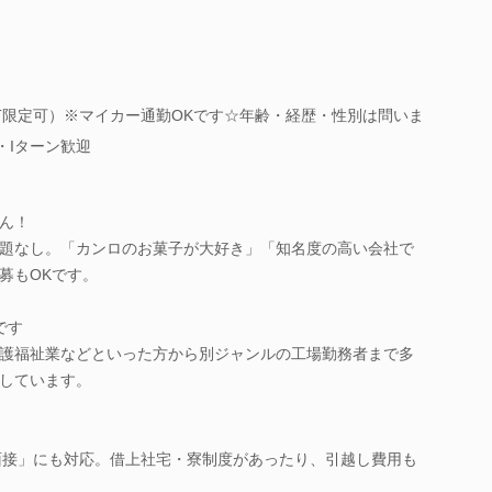
T限定可）※マイカー通勤OKです☆年齢・経歴・性別は問いま
・Iターン歓迎
ん！
題なし。「カンロのお菓子が大好き」「知名度の高い会社で
募もOKです。
です
護福祉業などといった方から別ジャンルの工場勤務者まで多
しています。
面接」にも対応。借上社宅・寮制度があったり、引越し費用も