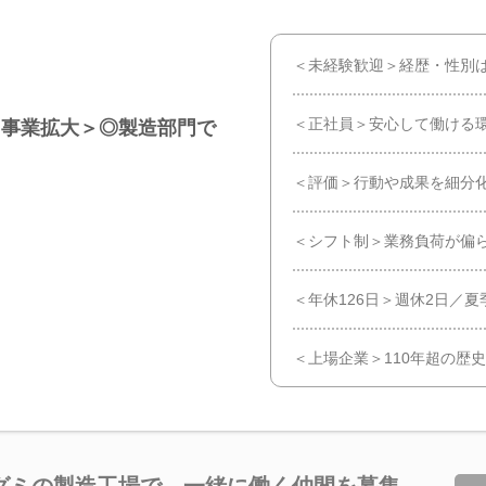
＜未経験歓迎＞経歴・性別は
＜正社員＞安心して働ける環
き事業拡大＞◎製造部門で
！
＜評価＞行動や成果を細分
＜シフト制＞業務負荷が偏
＜年休126日＞週休2日／
＜上場企業＞110年超の歴
グミの製造工場で、一緒に働く仲間を募集。