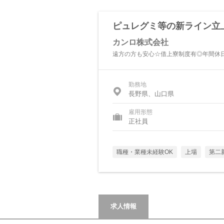
ピュレグミ等の新ライン立
カンロ株式会社
遠方の方も安心☆借上寮制度有◎年間休日1
勤務地
長野県、山口県
雇用形態
正社員
職種・業種未経験OK
上場
第二
求人情報