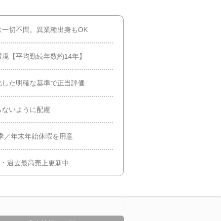
一切不問。異業種出身もOK
境【平均勤続年数約14年】
化した明確な基準で正当評価
らないように配慮
夏季／年末年始休暇を用意
史・過去最高売上更新中