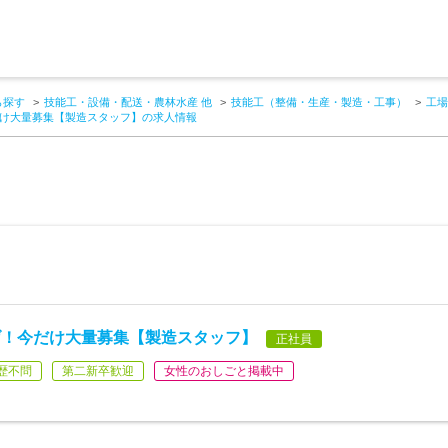
ら探す
技能工・設備・配送・農林水産 他
技能工（整備・生産・製造・工事）
工場
け大量募集【製造スタッフ】の求人情報
げ！今だけ大量募集【製造スタッフ】
正社員
歴不問
第二新卒歓迎
女性のおしごと掲載中