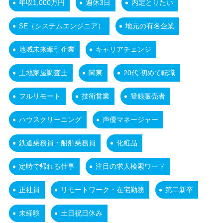
年収1,000万円
週休3日
内定とりたい
SE（システムエンジニア）
地元の有名企業
地域未来牽引企業
キャリアチェンジ
土地家屋調査士
関東
20代 初めて転職
フルリモート
技術営業
登録販売者
ハウスクリーニング
声優マネージャー
鉄道乗務員・船舶乗務員
化粧品
定時で帰れる仕事
注目の求人検索ワード
正社員
リモートワーク・在宅勤務
第二新卒
未経験
土日祝日休み