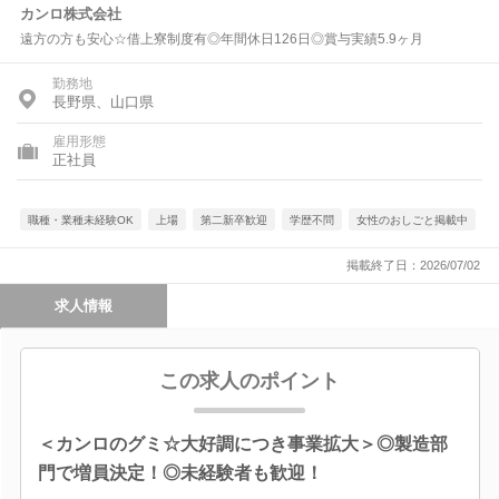
カンロ株式会社
遠方の方も安心☆借上寮制度有◎年間休日126日◎賞与実績5.9ヶ月
勤務地
長野県、山口県
雇用形態
正社員
職種・業種未経験OK
上場
第二新卒歓迎
学歴不問
女性のおしごと掲載中
掲載終了日：2026/07/02
求人情報
この求人のポイント
＜カンロのグミ☆大好調につき事業拡大＞◎製造部
門で増員決定！◎未経験者も歓迎！