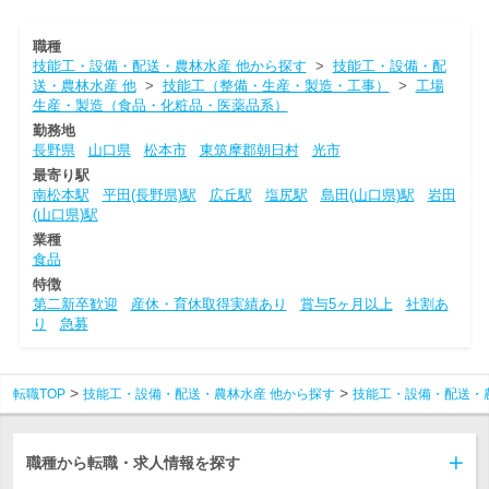
職種
技能工・設備・配送・農林水産 他から探す
>
技能工・設備・配
送・農林水産 他
>
技能工（整備・生産・製造・工事）
>
工場
生産・製造（食品・化粧品・医薬品系）
勤務地
長野県
山口県
松本市
東筑摩郡朝日村
光市
最寄り駅
南松本駅
平田(長野県)駅
広丘駅
塩尻駅
島田(山口県)駅
岩田
(山口県)駅
業種
食品
特徴
第二新卒歓迎
産休・育休取得実績あり
賞与5ヶ月以上
社割あ
り
急募
転職TOP
技能工・設備・配送・農林水産 他から探す
技能工・設備・配送・
職種から転職・求人情報を探す