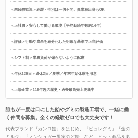
＜未経験歓迎＞経歴・性別は一切不問。異業種出身もOK
＜正社員＞安心して働ける環境【平均勤続年数約14年】
＜評価＞行動や成果を細分化した明確な基準で正当評価
＜シフト制＞業務負荷が偏らないように配慮
＜年休126日＞週休2日／夏季／年末年始休暇を用意
＜上場企業＞110年超の歴史・過去最高売上更新中
誰もが一度は口にした飴やグミの製造工場で、一緒に働
く仲間を募集。全くの経験ゼロでも大丈夫です！
代表ブランド『カンロ飴』をはじめ、『ピュレグミ』『金の
ミルク』『ノンシュガー果実のど飴』など、ヒット商品を多