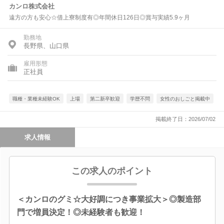
カンロ株式会社
遠方の方も安心☆借上寮制度有◎年間休日126日◎賞与実績5.9ヶ月
勤務地
長野県、山口県
雇用形態
正社員
職種・業種未経験OK
上場
第二新卒歓迎
学歴不問
女性のおしごと掲載中
掲載終了日：2026/07/02
求人情報
この求人のポイント
＜カンロのグミ☆大好調につき事業拡大＞◎製造部
門で増員決定！◎未経験者も歓迎！