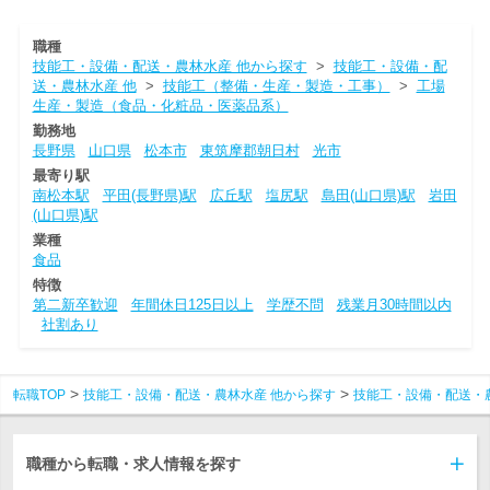
職種
技能工・設備・配送・農林水産 他から探す
>
技能工・設備・配
送・農林水産 他
>
技能工（整備・生産・製造・工事）
>
工場
生産・製造（食品・化粧品・医薬品系）
勤務地
長野県
山口県
松本市
東筑摩郡朝日村
光市
最寄り駅
南松本駅
平田(長野県)駅
広丘駅
塩尻駅
島田(山口県)駅
岩田
(山口県)駅
業種
食品
特徴
第二新卒歓迎
年間休日125日以上
学歴不問
残業月30時間以内
社割あり
転職TOP
技能工・設備・配送・農林水産 他から探す
技能工・設備・配送・
職種から転職・求人情報を探す