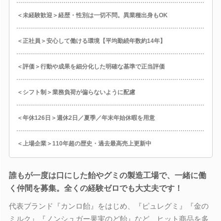
＜未経験歓迎＞経歴・性別は一切不問。異業種出身もOK
＜正社員＞安心して働ける環境【平均勤続年数約14年】
＜評価＞行動や成果を細分化した明確な基準で正当評価
＜シフト制＞業務負荷が偏らないように配慮
＜年休126日＞週休2日／夏季／年末年始休暇を用意
＜上場企業＞110年超の歴史・過去最高売上更新中
誰もが一度は口にした飴やグミの製造工場で、一緒に働
く仲間を募集。全くの経験ゼロでも大丈夫です！
代表ブランド『カンロ飴』をはじめ、『ピュレグミ』『金の
ミルク』『ノンシュガー果実のど飴』など、ヒット商品を多