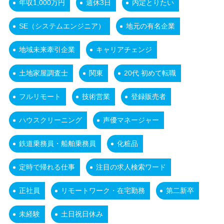
年収1,000万円
週休3日
内定とりたい
SE（システムエンジニア）
地元の有名企業
地域未来牽引企業
キャリアチェンジ
土地家屋調査士
関東
20代 初めて転職
フルリモート
技術営業
登録販売者
ハウスクリーニング
声優マネージャー
鉄道乗務員・船舶乗務員
化粧品
定時で帰れる仕事
注目の求人検索ワード
正社員
リモートワーク・在宅勤務
第二新卒
未経験
土日祝日休み