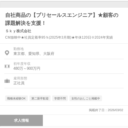
自社商品の【プリセールスエンジニア】★顧客の
課題解決を支援！
Ｓｋｙ株式会社
CM放映中★社員定着率95％(2025年3月期)★年休120日※2024年実績
勤務地
東京都、愛知県、大阪府
初年度年収
480万～900万円
雇用形態
正社員
職種未経験OK
第二新卒歓迎
学歴不問
女性のおしごと掲載中
掲載終了日：2026/03/02
求人情報