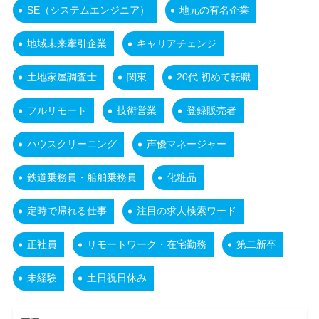
SE（システムエンジニア）
地元の有名企業
地域未来牽引企業
キャリアチェンジ
土地家屋調査士
関東
20代 初めて転職
フルリモート
技術営業
登録販売者
ハウスクリーニング
声優マネージャー
鉄道乗務員・船舶乗務員
化粧品
定時で帰れる仕事
注目の求人検索ワード
正社員
リモートワーク・在宅勤務
第二新卒
未経験
土日祝日休み