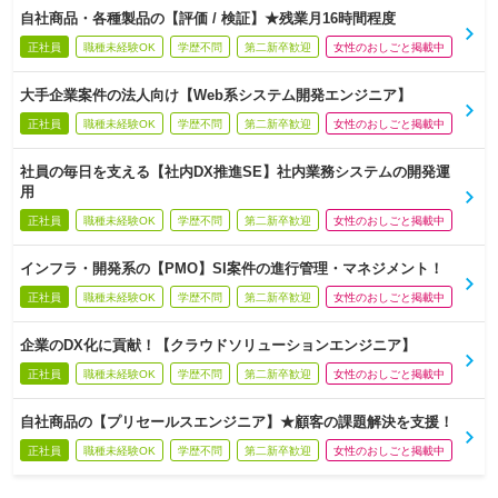
自社商品・各種製品の【評価 / 検証】★残業月16時間程度
正社員
職種未経験OK
学歴不問
第二新卒歓迎
女性のおしごと掲載中
大手企業案件の法人向け【Web系システム開発エンジニア】
正社員
職種未経験OK
学歴不問
第二新卒歓迎
女性のおしごと掲載中
社員の毎日を支える【社内DX推進SE】社内業務システムの開発運
用
正社員
職種未経験OK
学歴不問
第二新卒歓迎
女性のおしごと掲載中
インフラ・開発系の【PMO】SI案件の進行管理・マネジメント！
正社員
職種未経験OK
学歴不問
第二新卒歓迎
女性のおしごと掲載中
企業のDX化に貢献！【クラウドソリューションエンジニア】
正社員
職種未経験OK
学歴不問
第二新卒歓迎
女性のおしごと掲載中
自社商品の【プリセールスエンジニア】★顧客の課題解決を支援！
正社員
職種未経験OK
学歴不問
第二新卒歓迎
女性のおしごと掲載中