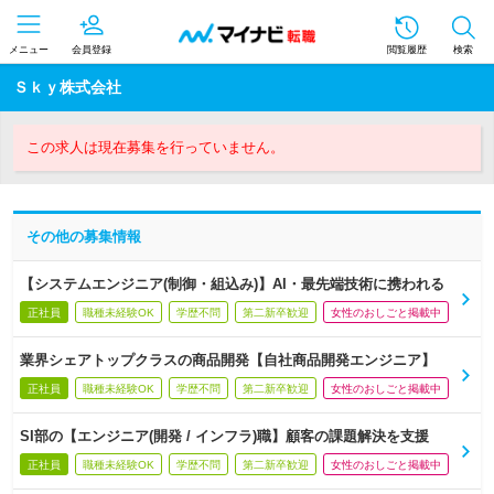
メニュー
会員登録
閲覧履歴
検索
Ｓｋｙ株式会社
この求人は現在募集を行っていません。
その他の募集情報
【システムエンジニア(制御・組込み)】AI・最先端技術に携われる
正社員
職種未経験OK
学歴不問
第二新卒歓迎
女性のおしごと掲載中
業界シェアトップクラスの商品開発【自社商品開発エンジニア】
正社員
職種未経験OK
学歴不問
第二新卒歓迎
女性のおしごと掲載中
SI部の【エンジニア(開発 / インフラ)職】顧客の課題解決を支援
正社員
職種未経験OK
学歴不問
第二新卒歓迎
女性のおしごと掲載中