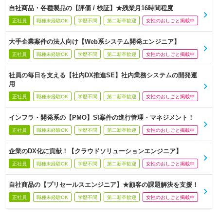
自社商品・各種製品の【評価 / 検証】★残業月16時間程度
正社員
職種未経験OK
学歴不問
第二新卒歓迎
女性のおしごと掲載中
大手企業案件の法人向け【Web系システム開発エンジニア】
正社員
職種未経験OK
学歴不問
第二新卒歓迎
女性のおしごと掲載中
社員の毎日を支える【社内DX推進SE】社内業務システムの開発運
用
正社員
職種未経験OK
学歴不問
第二新卒歓迎
女性のおしごと掲載中
インフラ・開発系の【PMO】SI案件の進行管理・マネジメント！
正社員
職種未経験OK
学歴不問
第二新卒歓迎
女性のおしごと掲載中
企業のDX化に貢献！【クラウドソリューションエンジニア】
正社員
職種未経験OK
学歴不問
第二新卒歓迎
女性のおしごと掲載中
自社商品の【プリセールスエンジニア】★顧客の課題解決を支援！
正社員
職種未経験OK
学歴不問
第二新卒歓迎
女性のおしごと掲載中