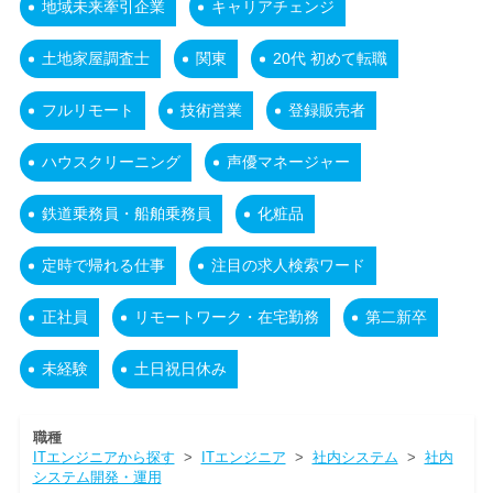
地域未来牽引企業
キャリアチェンジ
土地家屋調査士
関東
20代 初めて転職
フルリモート
技術営業
登録販売者
ハウスクリーニング
声優マネージャー
鉄道乗務員・船舶乗務員
化粧品
定時で帰れる仕事
注目の求人検索ワード
正社員
リモートワーク・在宅勤務
第二新卒
未経験
土日祝日休み
職種
ITエンジニアから探す
>
ITエンジニア
>
社内システム
>
社内
システム開発・運用