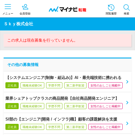
メニュー
会員登録
閲覧履歴
検索
Ｓｋｙ株式会社
この求人は現在募集を行っていません。
その他の募集情報
【システムエンジニア(制御・組込み)】AI・最先端技術に携われる
正社員
職種未経験OK
学歴不問
第二新卒歓迎
女性のおしごと掲載中
業界シェアトップクラスの商品開発【自社商品開発エンジニア】
正社員
職種未経験OK
学歴不問
第二新卒歓迎
女性のおしごと掲載中
SI部の【エンジニア(開発 / インフラ)職】顧客の課題解決を支援
正社員
職種未経験OK
学歴不問
第二新卒歓迎
女性のおしごと掲載中