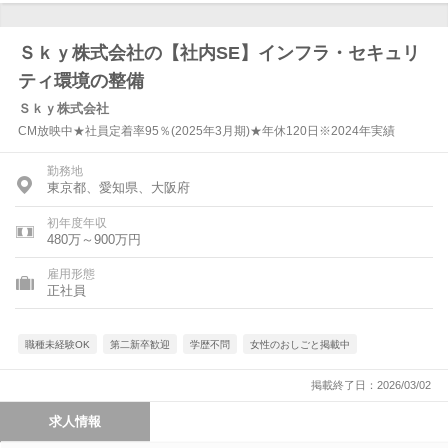
Ｓｋｙ株式会社の【社内SE】インフラ・セキュリ
ティ環境の整備
Ｓｋｙ株式会社
CM放映中★社員定着率95％(2025年3月期)★年休120日※2024年実績
勤務地
東京都、愛知県、大阪府
初年度年収
480万～900万円
雇用形態
正社員
職種未経験OK
第二新卒歓迎
学歴不問
女性のおしごと掲載中
掲載終了日：2026/03/02
求人情報