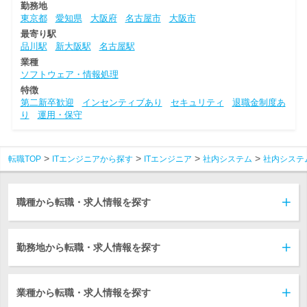
勤務地
東京都
愛知県
大阪府
名古屋市
大阪市
最寄り駅
品川駅
新大阪駅
名古屋駅
業種
ソフトウェア・情報処理
特徴
第二新卒歓迎
インセンティブあり
セキュリティ
退職金制度あ
り
運用・保守
転職TOP
ITエンジニアから探す
ITエンジニア
社内システム
社内システ
職種から転職・求人情報を探す
勤務地から転職・求人情報を探す
業種から転職・求人情報を探す