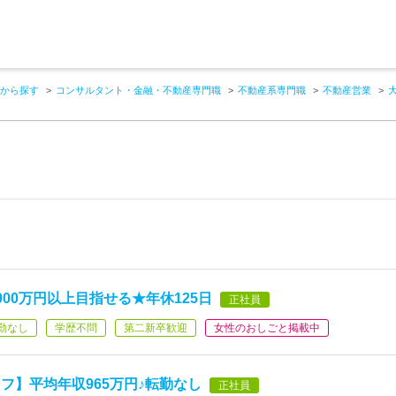
から探す
コンサルタント・金融・不動産専門職
不動産系専門職
不動産営業
00万円以上目指せる★年休125日
正社員
勤なし
学歴不問
第二新卒歓迎
女性のおしごと掲載中
フ】平均年収965万円♪転勤なし
正社員