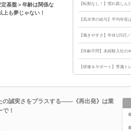
【転勤なし！】慣れ親しん
安定基盤＞年齢は関係な
円以上も夢じゃない！
【高水準の給与】平均年収は
【働きやすさ】年休125日
【年齢不問】未経験入社の4
【研修＆サポート】専属ト
たの誠実さをプラスする――《再出発》は業
ーで！