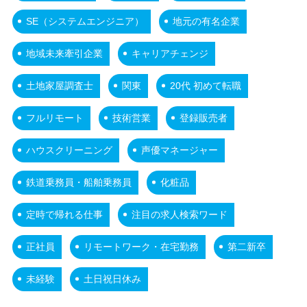
SE（システムエンジニア）
地元の有名企業
地域未来牽引企業
キャリアチェンジ
土地家屋調査士
関東
20代 初めて転職
フルリモート
技術営業
登録販売者
ハウスクリーニング
声優マネージャー
鉄道乗務員・船舶乗務員
化粧品
定時で帰れる仕事
注目の求人検索ワード
正社員
リモートワーク・在宅勤務
第二新卒
未経験
土日祝日休み