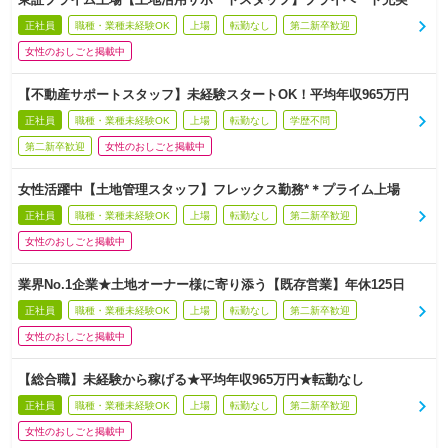
正社員
職種・業種未経験OK
上場
転勤なし
第二新卒歓迎
女性のおしごと掲載中
【不動産サポートスタッフ】未経験スタートOK！平均年収965万円
正社員
職種・業種未経験OK
上場
転勤なし
学歴不問
第二新卒歓迎
女性のおしごと掲載中
女性活躍中【土地管理スタッフ】フレックス勤務*＊プライム上場
正社員
職種・業種未経験OK
上場
転勤なし
第二新卒歓迎
女性のおしごと掲載中
業界No.1企業★土地オーナー様に寄り添う【既存営業】年休125日
正社員
職種・業種未経験OK
上場
転勤なし
第二新卒歓迎
女性のおしごと掲載中
【総合職】未経験から稼げる★平均年収965万円★転勤なし
正社員
職種・業種未経験OK
上場
転勤なし
第二新卒歓迎
女性のおしごと掲載中