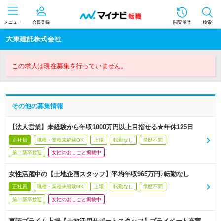
メニュー
会員登録
閲覧履歴
検索
大東建託株式会社
この求人は現在募集を行っていません。
その他の募集情報
【法人営業】未経験から年収1000万円以上目指せる★年休125日
正社員
職種・業種未経験OK
上場
転勤なし
学歴不問
第二新卒歓迎
女性のおしごと掲載中
女性活躍中の【土地企画スタッフ】平均年収965万円♪転勤なし
正社員
職種・業種未経験OK
上場
転勤なし
学歴不問
第二新卒歓迎
女性のおしごと掲載中
東証プライム上場【土地活用サポートスタッフ】プライベート充実