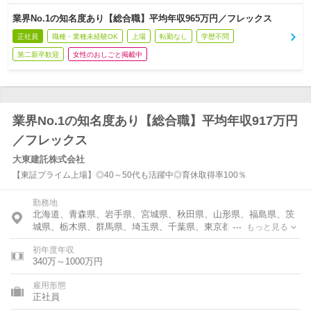
業界No.1の知名度あり【総合職】平均年収965万円／フレックス
正社員
職種・業種未経験OK
上場
転勤なし
学歴不問
第二新卒歓迎
女性のおしごと掲載中
業界No.1の知名度あり【総合職】平均年収917万円
／フレックス
大東建託株式会社
【東証プライム上場】◎40～50代も活躍中◎育休取得率100％
勤務地
北海道、青森県、岩手県、宮城県、秋田県、山形県、福島県、茨
城県、栃木県、群馬県、埼玉県、千葉県、東京都、神奈川県、石
もっと見る
川県、福井県、新潟県、山梨県、長野県、岐阜県、静岡県、愛知
初年度年収
県、三重県、滋賀県、京都府、大阪府、兵庫県、奈良県、和歌山
340万～1000万円
県、島根県、岡山県、広島県、高知県、福岡県、長崎県、大分
県、沖縄県
雇用形態
正社員