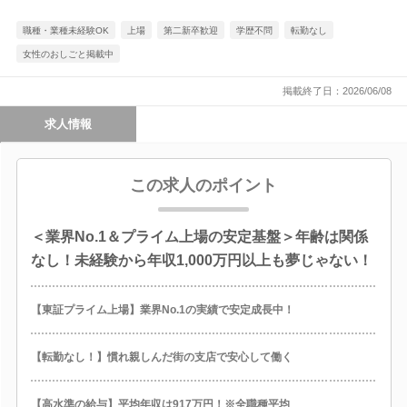
職種・業種未経験OK
上場
第二新卒歓迎
学歴不問
転勤なし
女性のおしごと掲載中
掲載終了日：2026/06/08
求人情報
この求人のポイント
＜業界No.1＆プライム上場の安定基盤＞年齢は関係
なし！未経験から年収1,000万円以上も夢じゃない！
【東証プライム上場】業界No.1の実績で安定成長中！
【転勤なし！】慣れ親しんだ街の支店で安心して働く
【高水準の給与】平均年収は917万円！※全職種平均