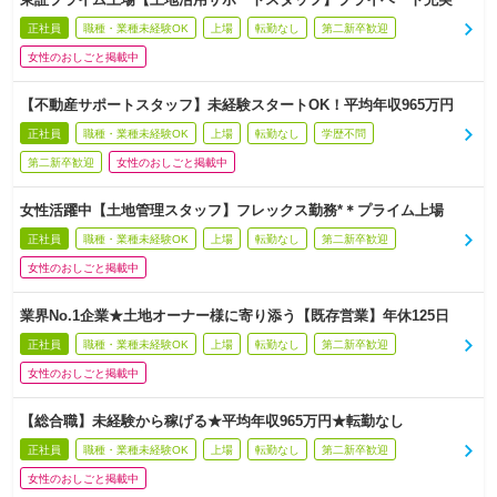
正社員
職種・業種未経験OK
上場
転勤なし
第二新卒歓迎
女性のおしごと掲載中
【不動産サポートスタッフ】未経験スタートOK！平均年収965万円
正社員
職種・業種未経験OK
上場
転勤なし
学歴不問
第二新卒歓迎
女性のおしごと掲載中
女性活躍中【土地管理スタッフ】フレックス勤務*＊プライム上場
正社員
職種・業種未経験OK
上場
転勤なし
第二新卒歓迎
女性のおしごと掲載中
業界No.1企業★土地オーナー様に寄り添う【既存営業】年休125日
正社員
職種・業種未経験OK
上場
転勤なし
第二新卒歓迎
女性のおしごと掲載中
【総合職】未経験から稼げる★平均年収965万円★転勤なし
正社員
職種・業種未経験OK
上場
転勤なし
第二新卒歓迎
女性のおしごと掲載中