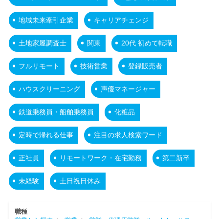
地域未来牽引企業
キャリアチェンジ
土地家屋調査士
関東
20代 初めて転職
フルリモート
技術営業
登録販売者
ハウスクリーニング
声優マネージャー
鉄道乗務員・船舶乗務員
化粧品
定時で帰れる仕事
注目の求人検索ワード
正社員
リモートワーク・在宅勤務
第二新卒
未経験
土日祝日休み
職種