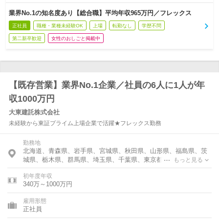
業界No.1の知名度あり【総合職】平均年収965万円／フレックス
正社員
職種・業種未経験OK
上場
転勤なし
学歴不問
第二新卒歓迎
女性のおしごと掲載中
【既存営業】業界No.1企業／社員の6人に1人が年
収1000万円
大東建託株式会社
未経験から東証プライム上場企業で活躍★フレックス勤務
勤務地
北海道、青森県、岩手県、宮城県、秋田県、山形県、福島県、茨
城県、栃木県、群馬県、埼玉県、千葉県、東京都、神奈川県、石
もっと見る
川県、福井県、新潟県、山梨県、長野県、岐阜県、静岡県、愛知
初年度年収
県、三重県、滋賀県、京都府、大阪府、兵庫県、奈良県、和歌山
340万～1000万円
県、島根県、岡山県、広島県、高知県、福岡県、長崎県、大分
県、沖縄県
雇用形態
正社員