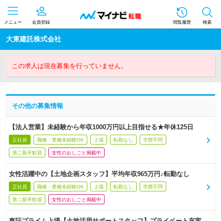
メニュー
会員登録
閲覧履歴
検索
大東建託株式会社
この求人は現在募集を行っていません。
その他の募集情報
【法人営業】未経験から年収1000万円以上目指せる★年休125日
正社員
職種・業種未経験OK
上場
転勤なし
学歴不問
第二新卒歓迎
女性のおしごと掲載中
女性活躍中の【土地企画スタッフ】平均年収965万円♪転勤なし
正社員
職種・業種未経験OK
上場
転勤なし
学歴不問
第二新卒歓迎
女性のおしごと掲載中
東証プライム上場【土地活用サポートスタッフ】プライベート充実