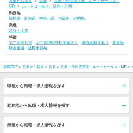
営業から探す
>
営業
>
営業・代理店営業・ルートセールス・
MR
>
ルートセールス・渉外・外商
勤務地
福島県
新潟県
神奈川県
大阪府
静岡県
業種
建設・土木
特徴
第二新卒歓迎
女性管理職登用実績あり
退職金制度あり
業界経
験者優遇
社用車貸与
転職TOP
営業から探す
営業
営業・代理店営業・ルートセールス・MR
職種から転職・求人情報を探す
勤務地から転職・求人情報を探す
業種から転職・求人情報を探す