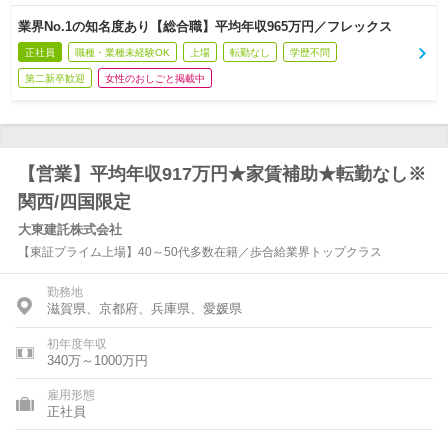
業界No.1の知名度あり【総合職】平均年収965万円／フレックス
正社員
職種・業種未経験OK
上場
転勤なし
学歴不問
第二新卒歓迎
女性のおしごと掲載中
【営業】平均年収917万円★家賃補助★転勤なし※
関西/四国限定
大東建託株式会社
【東証プライム上場】40～50代多数在籍／歩合給業界トップクラス
勤務地
滋賀県、京都府、兵庫県、愛媛県
初年度年収
340万～1000万円
雇用形態
正社員