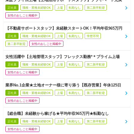
正社員
職種・業種未経験OK
上場
転勤なし
第二新卒歓迎
女性のおしごと掲載中
【不動産サポートスタッフ】未経験スタートOK！平均年収965万円
正社員
職種・業種未経験OK
上場
転勤なし
学歴不問
第二新卒歓迎
女性のおしごと掲載中
女性活躍中【土地管理スタッフ】フレックス勤務*＊プライム上場
正社員
職種・業種未経験OK
上場
転勤なし
第二新卒歓迎
女性のおしごと掲載中
業界No.1企業★土地オーナー様に寄り添う【既存営業】年休125日
正社員
職種・業種未経験OK
上場
転勤なし
第二新卒歓迎
女性のおしごと掲載中
【総合職】未経験から稼げる★平均年収965万円★転勤なし
正社員
職種・業種未経験OK
上場
転勤なし
第二新卒歓迎
女性のおしごと掲載中