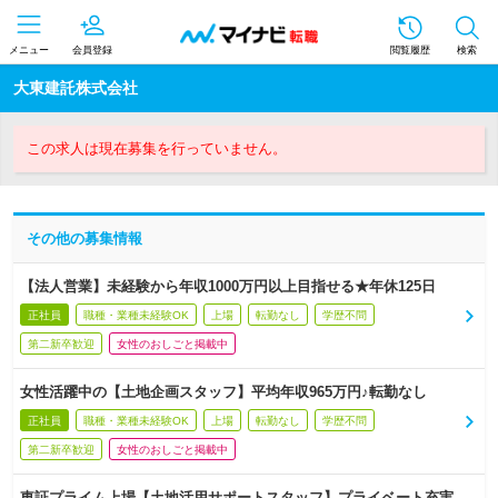
メニュー
会員登録
閲覧履歴
検索
大東建託株式会社
この求人は現在募集を行っていません。
その他の募集情報
【法人営業】未経験から年収1000万円以上目指せる★年休125日
正社員
職種・業種未経験OK
上場
転勤なし
学歴不問
第二新卒歓迎
女性のおしごと掲載中
女性活躍中の【土地企画スタッフ】平均年収965万円♪転勤なし
正社員
職種・業種未経験OK
上場
転勤なし
学歴不問
第二新卒歓迎
女性のおしごと掲載中
東証プライム上場【土地活用サポートスタッフ】プライベート充実