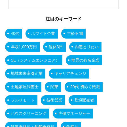
注目のキーワード
40代
ホワイト企業
年齢不問
年収1,000万円
週休3日
内定とりたい
SE（システムエンジニア）
地元の有名企業
地域未来牽引企業
キャリアチェンジ
土地家屋調査士
関東
20代 初めて転職
フルリモート
技術営業
登録販売者
ハウスクリーニング
声優マネージャー
鉄道乗務員・船舶乗務員
化粧品