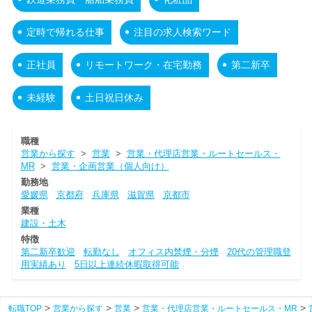
定時で帰れる仕事
注目の求人検索ワード
正社員
リモートワーク・在宅勤務
第二新卒
未経験
土日祝日休み
職種
営業から探す
>
営業
>
営業・代理店営業・ルートセールス・
MR
>
営業・企画営業（個人向け）
勤務地
愛媛県
京都府
兵庫県
滋賀県
京都市
業種
建設・土木
特徴
第二新卒歓迎
転勤なし
オフィス内禁煙・分煙
20代の管理職登
用実績あり
5日以上連続休暇取得可能
転職TOP
営業から探す
営業
営業・代理店営業・ルートセールス・MR