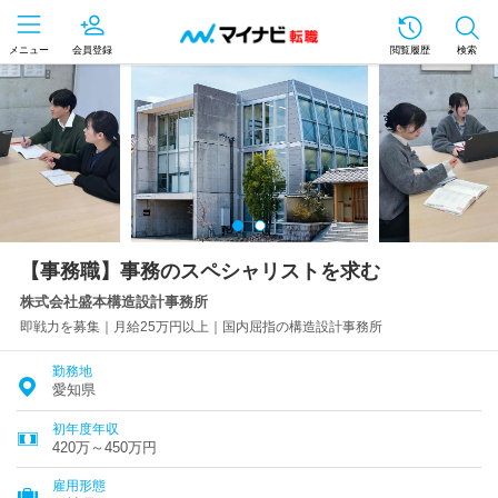
メニュー
会員登録
閲覧履歴
検索
【事務職】事務のスペシャリストを求む
株式会社盛本構造設計事務所
即戦力を募集｜月給25万円以上｜国内屈指の構造設計事務所
勤務地
愛知県
初年度年収
420万～450万円
雇用形態