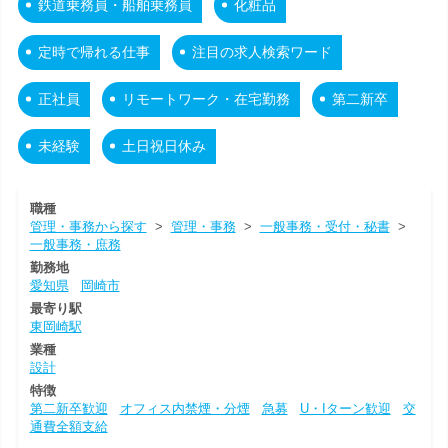
鉄道乗務員・船舶乗務員
化粧品
定時で帰れる仕事
注目の求人検索ワード
正社員
リモートワーク・在宅勤務
第二新卒
未経験
土日祝日休み
職種
管理・事務から探す
>
管理・事務
>
一般事務・受付・秘書
>
一般事務・庶務
勤務地
愛知県
岡崎市
最寄り駅
東岡崎駅
業種
設計
特徴
第二新卒歓迎
オフィス内禁煙・分煙
急募
U・Iターン歓迎
交
通費全額支給