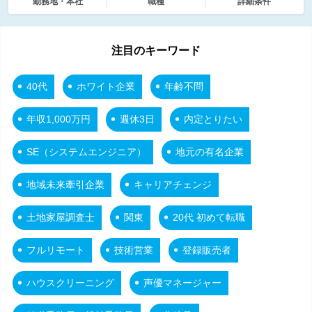
勤務地・本社
職種
詳細条件
注目のキーワード
40代
ホワイト企業
年齢不問
年収1,000万円
週休3日
内定とりたい
SE（システムエンジニア）
地元の有名企業
地域未来牽引企業
キャリアチェンジ
土地家屋調査士
関東
20代 初めて転職
フルリモート
技術営業
登録販売者
ハウスクリーニング
声優マネージャー