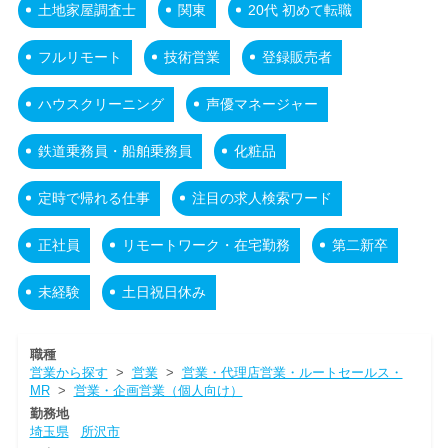
土地家屋調査士
関東
20代 初めて転職
フルリモート
技術営業
登録販売者
ハウスクリーニング
声優マネージャー
鉄道乗務員・船舶乗務員
化粧品
定時で帰れる仕事
注目の求人検索ワード
正社員
リモートワーク・在宅勤務
第二新卒
未経験
土日祝日休み
職種
営業から探す
>
営業
>
営業・代理店営業・ルートセールス・
MR
>
営業・企画営業（個人向け）
勤務地
埼玉県
所沢市