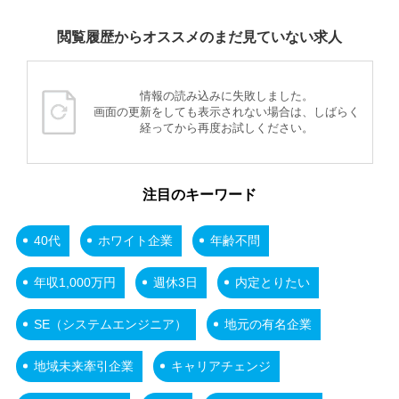
閲覧履歴からオススメのまだ見ていない求人
情報の読み込みに失敗しました。
画面の更新をしても表示されない場合は、しばらく
経ってから再度お試しください。
注目のキーワード
40代
ホワイト企業
年齢不問
年収1,000万円
週休3日
内定とりたい
SE（システムエンジニア）
地元の有名企業
地域未来牽引企業
キャリアチェンジ