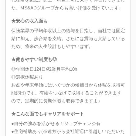
た。MS&ADグループからも高い評価を受けています。
★安心の収入面も
保険業界の平均年収以上の給与を目指し、当社では固定
給に加え、歩合給を支給。さらには賞与も支給している
ため、将来の人生設計もしやすいはず。
★働きやすい制度も◎
◎年間休日124日/残業月平均10h
◎選択休暇あり
お盆や年末年始にはいくつかの候補日から休暇を取得可
能(3日)です。有給をつなげて取得することができます
ので、定期的に長期休暇も取得できますよ♪
★こんな面でもキャリアをサポート
●自分の強みを活かせる！ジョブチェンジ有
●住宅補助あり(※遠方から会社近辺に引越しいただいた