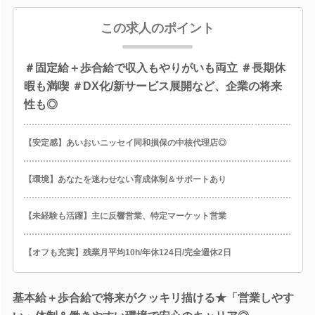
この求人のポイント
＃固定給＋歩合給で収入もやりがいも両立 ＃長期休
暇も満喫 ＃DX化/新サービス展開など、企業の将来
性も◎
【安定感】あいおいニッセイ同和損保の中核代理店◎
【環境】あなたを迷わせない育成体制＆サポートあり
【未経験も活躍】主に反響営業、特定マーケット営業
【オフも充実】残業月平均10h/年休124日/完全週休2日
基本給＋歩合給で将来がクッキリ描ける★「営業しやす