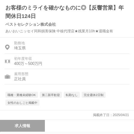
お客様のミライを確かなものに◎【反響営業】年
間休日124日
ベストセレクション株式会社
あいおいニッセイ同和損害保険 中核代理店★残業月10h★退職金有
勤務地
埼玉県
初年度年収
400万～500万円
雇用形態
正社員
職種・業種未経験OK
第二新卒歓迎
転勤なし
完全週休2日制
女性のおしごと掲載中
掲載終了日：2025/04/21
求人情報