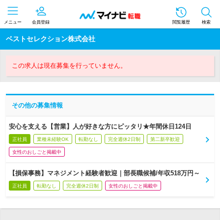
メニュー
会員登録
閲覧履歴
検索
ベストセレクション株式会社
この求人は現在募集を行っていません。
その他の募集情報
安心を支える【営業】人が好きな方にピッタリ★年間休日124日
正社員
業種未経験OK
転勤なし
完全週休2日制
第二新卒歓迎
女性のおしごと掲載中
【損保事務】マネジメント経験者歓迎｜部長職候補/年収518万円～
正社員
転勤なし
完全週休2日制
女性のおしごと掲載中