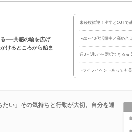
未経験歓迎！座学とOJTで
└20～40代活躍中／高め
る──共感の輪を広げ
をかけるところから始ま
週3～週5から選択できる＆
└ライフイベントあっても
ちたい」その気持ちと行動が大切。自分を通
。