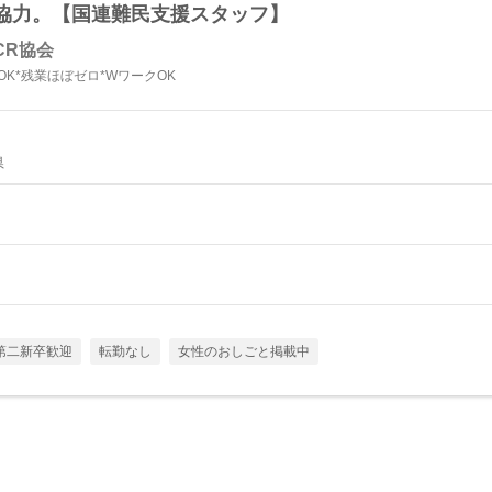
協力。【国連難民支援スタッフ】
CR協会
OK*残業ほぼゼロ*WワークOK
県
第二新卒歓迎
転勤なし
女性のおしごと掲載中