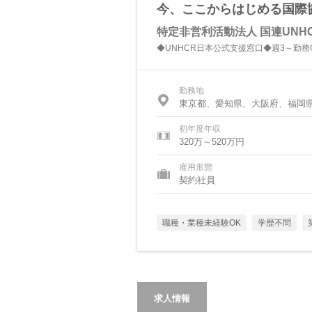
今、ここからはじめる国際
特定非営利活動法人 国連UNH
◆UNHCR日本公式支援窓口◆週3～勤務
勤務地
東京都、愛知県、大阪府、福岡
初年度年収
320万～520万円
雇用形態
契約社員
職種・業種未経験OK
学歴不問
求人情報