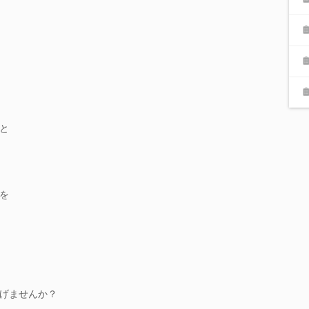
と
を
げませんか？