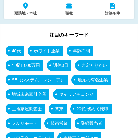
勤務地・本社
職種
詳細条件
注目のキーワード
40代
ホワイト企業
年齢不問
年収1,000万円
週休3日
内定とりたい
SE（システムエンジニア）
地元の有名企業
地域未来牽引企業
キャリアチェンジ
土地家屋調査士
関東
20代 初めて転職
フルリモート
技術営業
登録販売者
ハウスクリーニング
声優マネージャー