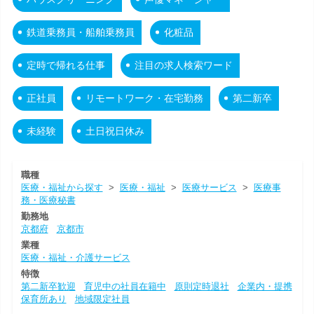
鉄道乗務員・船舶乗務員
化粧品
定時で帰れる仕事
注目の求人検索ワード
正社員
リモートワーク・在宅勤務
第二新卒
未経験
土日祝日休み
職種
医療・福祉から探す
>
医療・福祉
>
医療サービス
>
医療事
務・医療秘書
勤務地
京都府
京都市
業種
医療・福祉・介護サービス
特徴
第二新卒歓迎
育児中の社員在籍中
原則定時退社
企業内・提携
保育所あり
地域限定社員