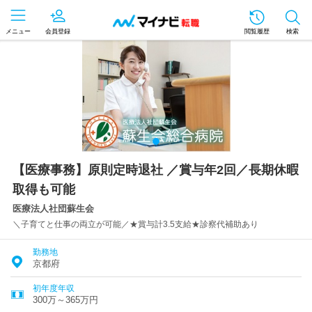
メニュー
会員登録
閲覧履歴
検索
【医療事務】原則定時退社 ／賞与年2回／長期休暇
取得も可能
医療法人社団蘇生会
＼子育てと仕事の両立が可能／★賞与計3.5支給★診察代補助あり
勤務地
京都府
初年度年収
300万～365万円