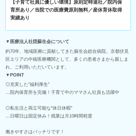
【子育て社員に優しい環境】原則定時退社／院内保
育所あり／当院での医療費原則無料／産休育休取得
実績あり
▼医療法人社団蘇生会について
約70年、地域医療に貢献してきた蘇生会総合病院。京都伏見
区エリアの中核医療機関として、多くの患者さまから親しま
れ、ご利用いただいています。
▼POINT
◎充実した”福利厚生”
…院内保育所を完備！子育て中のママさん社員も活躍中
◎私生活と両立可能な”休日休暇”
…日曜日は固定休み！残業は月10時間程度
働きやすさはバッチリです！