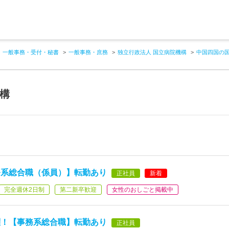
一般事務・受付・秘書
一般事務・庶務
独立行政法人 国立病院機構
中国四国の
機構
務系総合職（係員）】転勤あり
正社員
新着
完全週休2日制
第二新卒歓迎
女性のおしごと掲載中
躍！【事務系総合職】転勤あり
正社員