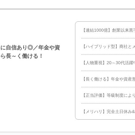
【連結1000億】創業以来
【ハイブリッド型】商社と
さに自信あり◎／年金や資
から長～く働ける！
【人物重視】20～30代活
【長く働ける】年金や資産
【正当評価】等級制度によ
【メリハリ】完全土日休み&年