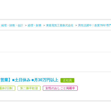
経理・財務・会計
経理・財務
東亜電気工業株式会社
男性活躍中！創業78年!専
業】■土日休み ■月30万円以上
正社員
週休2日制
第二新卒歓迎
女性のおしごと掲載中