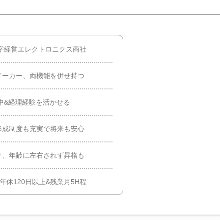
黒字経営エレクトロニクス商社
メーカー、両機能を併せ持つ
躍中&経理経験を活かせる
形成制度も充実で将来も安心
り、年齢に左右されず昇格も
休120日以上&残業月5H程