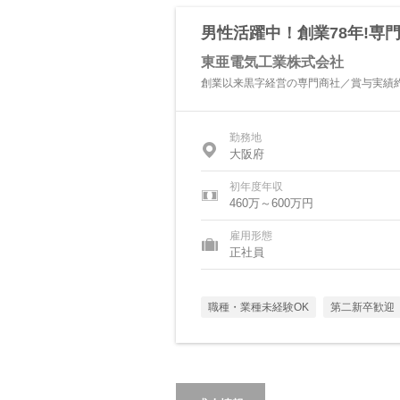
男性活躍中！創業78年!専門
東亜電気工業株式会社
創業以来黒字経営の専門商社／賞与実績約
勤務地
大阪府
初年度年収
460万～600万円
雇用形態
正社員
職種・業種未経験OK
第二新卒歓迎