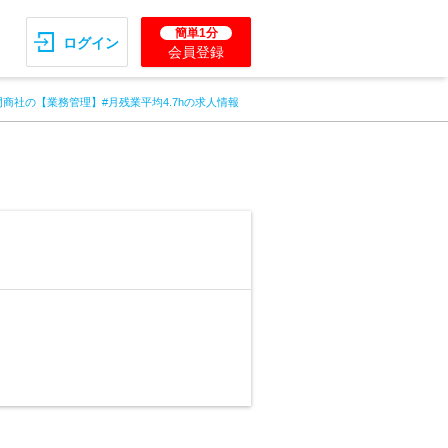
簡単1分
ログイン
会員登録
門商社の【業務管理】#月残業平均4.7hの求人情報