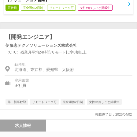
正社員
完全週休2日制
リモートワーク可
女性のおしごと掲載中
【開発エンジニア】
伊藤忠テクノソリューションズ株式会社
（CTC）残業月平均24時間/リモート比率8割以上
勤務地
北海道、東京都、愛知県、大阪府
雇用形態
正社員
第二新卒歓迎
リモートワーク可
完全週休2日制
女性のおしごと掲載中
掲載終了日：2026/04/02
求人情報