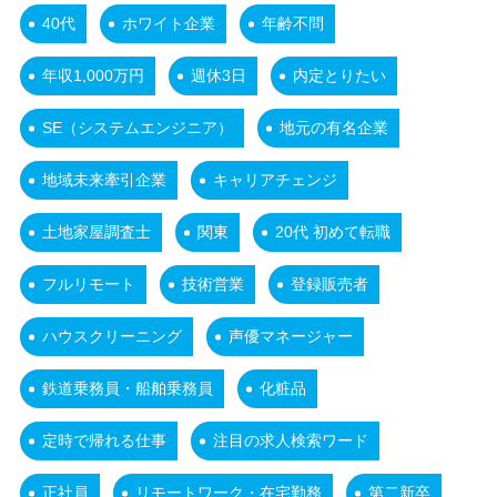
40代
ホワイト企業
年齢不問
年収1,000万円
週休3日
内定とりたい
SE（システムエンジニア）
地元の有名企業
地域未来牽引企業
キャリアチェンジ
土地家屋調査士
関東
20代 初めて転職
フルリモート
技術営業
登録販売者
ハウスクリーニング
声優マネージャー
鉄道乗務員・船舶乗務員
化粧品
定時で帰れる仕事
注目の求人検索ワード
正社員
リモートワーク・在宅勤務
第二新卒