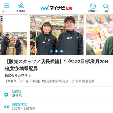
メニュー
会員登録
閲覧履歴
検索
【販売スタッフ／店長候補】年休122日/残業月20H
程度/茨城県配属
株式会社カワサキ
【業務スーパーをFC展開】#社宅制度有/転職フェア 水戸 出展企業
勤務地
茨城県
初年度年収
300万～550万円