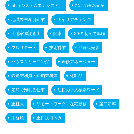
SE（システムエンジニア）
地元の有名企業
地域未来牽引企業
キャリアチェンジ
土地家屋調査士
関東
20代 初めて転職
フルリモート
技術営業
登録販売者
ハウスクリーニング
声優マネージャー
鉄道乗務員・船舶乗務員
化粧品
定時で帰れる仕事
注目の求人検索ワード
正社員
リモートワーク・在宅勤務
第二新卒
未経験
土日祝日休み