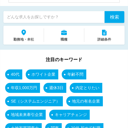
検索
どんな求人をお探しですか？
勤務地・本社
職種
詳細条件
注目のキーワード
40代
ホワイト企業
年齢不問
年収1,000万円
週休3日
内定とりたい
SE（システムエンジニア）
地元の有名企業
地域未来牽引企業
キャリアチェンジ