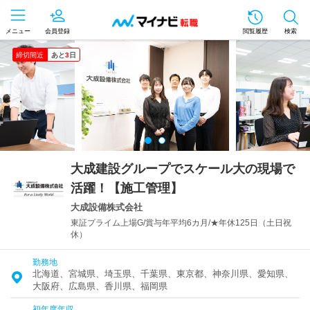
メニュー
会員登録
閲覧履歴
検索
締切間近
あと
3
日
大成建設グループでスケール大の現場で
活躍！【施工管理】
大成設備株式会社
東証プライム上場G/賞与年平均6カ月/★年休125日（土日祝
休）
勤務地
北海道、宮城県、埼玉県、千葉県、東京都、神奈川県、愛知県、
大阪府、広島県、香川県、福岡県
初年度年収