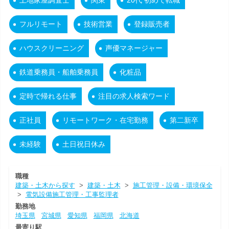
土地家屋調査士
関東
20代 初めて転職
フルリモート
技術営業
登録販売者
ハウスクリーニング
声優マネージャー
鉄道乗務員・船舶乗務員
化粧品
定時で帰れる仕事
注目の求人検索ワード
正社員
リモートワーク・在宅勤務
第二新卒
未経験
土日祝日休み
職種
建築・土木から探す
>
建築・土木
>
施工管理・設備・環境保全
>
電気設備施工管理・工事監理者
勤務地
埼玉県
宮城県
愛知県
福岡県
北海道
最寄り駅