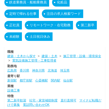
鉄道乗務員・船舶乗務員
化粧品
定時で帰れる仕事
注目の求人検索ワード
正社員
リモートワーク・在宅勤務
第二新卒
未経験
土日祝日休み
職種
建築・土木から探す
>
建築・土木
>
施工管理・設備・環境保全
>
電気設備施工管理・工事監理者
勤務地
広島県
香川県
神奈川県
北海道
埼玉県
最寄り駅
新宿駅
都庁前駅
心斎橋駅
関内駅
仙台駅
業種
設備工事
特徴
第二新卒歓迎
社宅・家賃補助制度
直行直帰可
マイナビ転職だ
けで募集
電話問い合わせOK