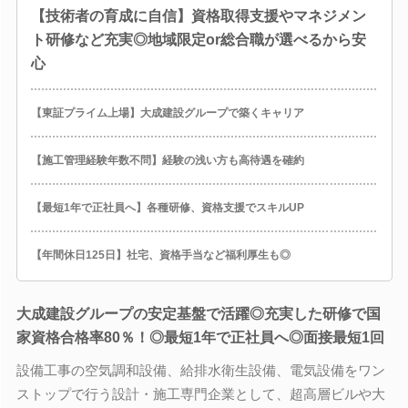
【技術者の育成に自信】資格取得支援やマネジメン
ト研修など充実◎地域限定or総合職が選べるから安
心
【東証プライム上場】大成建設グループで築くキャリア
【施工管理経験年数不問】経験の浅い方も高待遇を確約
【最短1年で正社員へ】各種研修、資格支援でスキルUP
【年間休日125日】社宅、資格手当など福利厚生も◎
大成建設グループの安定基盤で活躍◎充実した研修で国
家資格合格率80％！◎最短1年で正社員へ◎面接最短1回
設備工事の空気調和設備、給排水衛生設備、電気設備をワン
ストップで行う設計・施工専門企業として、超高層ビルや大