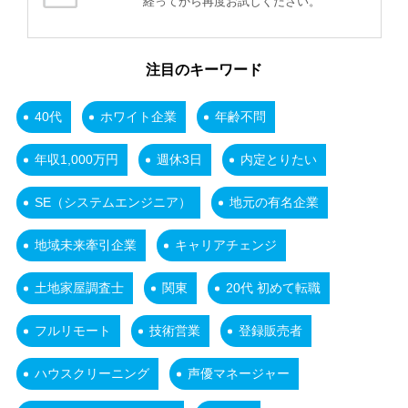
経ってから再度お試しください。
注目のキーワード
40代
ホワイト企業
年齢不問
年収1,000万円
週休3日
内定とりたい
SE（システムエンジニア）
地元の有名企業
地域未来牽引企業
キャリアチェンジ
土地家屋調査士
関東
20代 初めて転職
フルリモート
技術営業
登録販売者
ハウスクリーニング
声優マネージャー