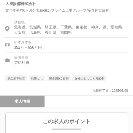
大成設備株式会社
賞与年平均6ヶ月分実績/東証プライム上場グループ/産育休実績有
勤務地
北海道、宮城県、埼玉県、千葉県、東京都、神奈川県、愛知県、
大阪府、広島県、香川県、福岡県
初年度年収
352万～656万円
雇用形態
契約社員
第二新卒歓迎
転勤なし
完全週休2日制
女性のおしごと掲載中
掲載終了日：2025/06/09
求人情報
この求人のポイント