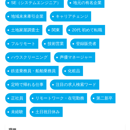
SE（システムエンジニア）
地元の有名企業
地域未来牽引企業
キャリアチェンジ
土地家屋調査士
関東
20代 初めて転職
フルリモート
技術営業
登録販売者
ハウスクリーニング
声優マネージャー
鉄道乗務員・船舶乗務員
化粧品
定時で帰れる仕事
注目の求人検索ワード
正社員
リモートワーク・在宅勤務
第二新卒
未経験
土日祝日休み
職種