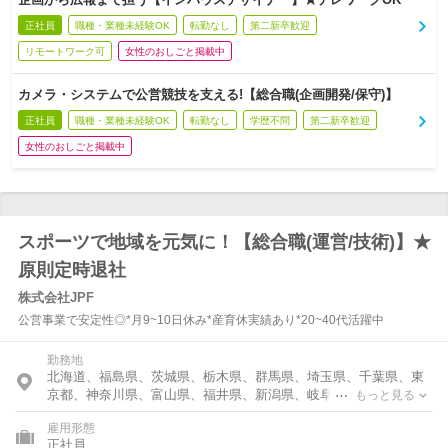
正社員
職種・業種未経験OK
転勤なし
第二新卒歓迎
リモートワーク可
女性のおしごと掲載中
カメラ・システムで公営競技を支える!【総合職(企画開発/保守)】
正社員
職種・業種未経験OK
転勤なし
学歴不問
第二新卒歓迎
女性のおしごと掲載中
スポーツで地域を元気に！【総合職(運営/技術)】★
原則定時退社
株式会社JPF
公営事業で安定性◎*月9~10日休み*産育休実績あり*20~40代活躍中
勤務地
北海道、福島県、茨城県、栃木県、群馬県、埼玉県、千葉県、東
京都、神奈川県、富山県、福井県、新潟県、岐阜県、静岡県、愛
もっと見る
知県、三重県、京都府、奈良県、岡山県、広島県、山口県、愛媛
雇用形態
県、福岡県、佐賀県、長崎県、大分県
正社員