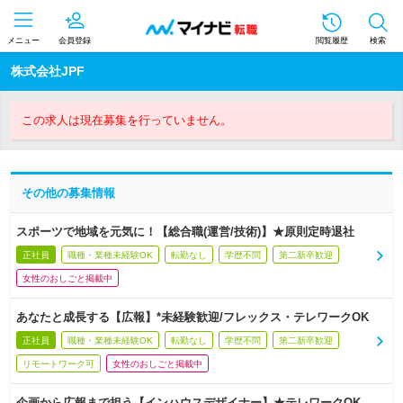
メニュー
会員登録
閲覧履歴
検索
株式会社JPF
この求人は現在募集を行っていません。
その他の募集情報
スポーツで地域を元気に！【総合職(運営/技術)】★原則定時退社
正社員
職種・業種未経験OK
転勤なし
学歴不問
第二新卒歓迎
女性のおしごと掲載中
あなたと成長する【広報】*未経験歓迎/フレックス・テレワークOK
正社員
職種・業種未経験OK
転勤なし
学歴不問
第二新卒歓迎
リモートワーク可
女性のおしごと掲載中
企画から広報まで担う【インハウスデザイナー】★テレワークOK