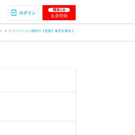
簡単1分
ログイン
会員登録
ィ
リノベーション物件の【営業】★完全週休２