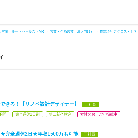
店営業・ルートセールス・MR
営業・企画営業（法人向け）
株式会社アクロス・シテ
ィ
計できる！【リノベ設計デザイナー】
正社員
不問
完全週休2日制
第二新卒歓迎
女性のおしごと掲載中
★完全週休2日★年収1500万も可能
正社員