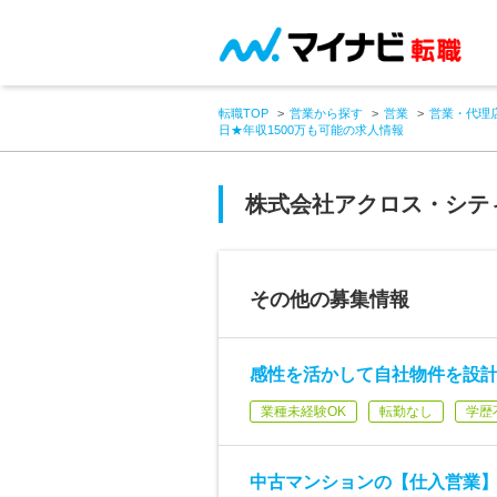
転職TOP
営業から探す
営業
営業・代理
日★年収1500万も可能の求人情報
株式会社アクロス・シテ
その他の募集情報
感性を活かして自社物件を設
業種未経験OK
転勤なし
学歴
中古マンションの【仕入営業】