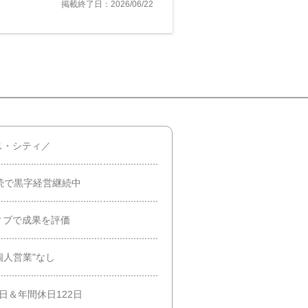
掲載終了日：2026/06/22
ス・シティ／
続で黒字経営継続中
ィブで成果を評価
"個人営業"なし
日＆年間休日122日