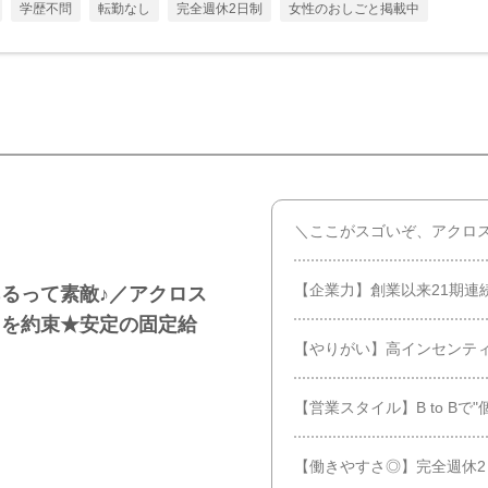
学歴不問
転勤なし
完全週休2日制
女性のおしごと掲載中
＼ここがスゴいぞ、アクロ
【企業力】創業以来21期連
るって素敵♪／アクロス
】を約束★安定の固定給
【やりがい】高インセンテ
【営業スタイル】B to Bで
【働きやすさ◎】完全週休2