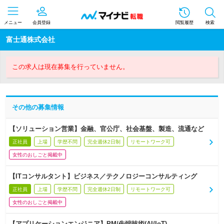
メニュー
会員登録
閲覧履歴
検索
富士通株式会社
この求人は現在募集を行っていません。
その他の募集情報
【ソリューション営業】金融、官公庁、社会基盤、製造、流通など
正社員
上場
学歴不問
完全週休2日制
リモートワーク可
女性のおしごと掲載中
【ITコンサルタント】ビジネス／テクノロジーコンサルティング
正社員
上場
学歴不問
完全週休2日制
リモートワーク可
女性のおしごと掲載中
【アプリケーションエンジニア】PM/先端技術(AI/IoT)