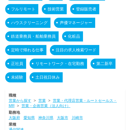
フルリモート
技術営業
登録販売者
ハウスクリーニング
声優マネージャー
鉄道乗務員・船舶乗務員
化粧品
定時で帰れる仕事
注目の求人検索ワード
正社員
リモートワーク・在宅勤務
第二新卒
未経験
土日祝日休み
職種
営業から探す
>
営業
>
営業・代理店営業・ルートセールス・
MR
>
営業・企画営業（法人向け）
勤務地
大阪府
愛知県
神奈川県
大阪市
川崎市
業種
通信関連