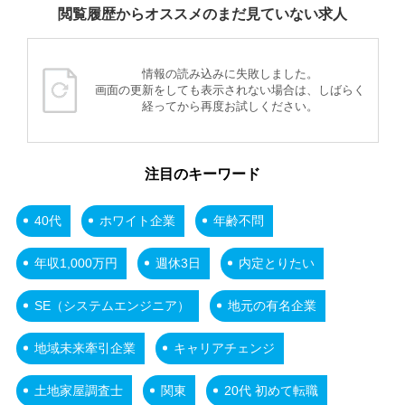
閲覧履歴からオススメのまだ見ていない求人
情報の読み込みに失敗しました。
画面の更新をしても表示されない場合は、しばらく
経ってから再度お試しください。
注目のキーワード
40代
ホワイト企業
年齢不問
年収1,000万円
週休3日
内定とりたい
SE（システムエンジニア）
地元の有名企業
地域未来牽引企業
キャリアチェンジ
土地家屋調査士
関東
20代 初めて転職