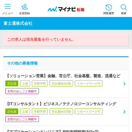
メニュー
会員登録
閲覧履歴
検索
富士通株式会社
この求人は現在募集を行っていません。
その他の募集情報
【ソリューション営業】金融、官公庁、社会基盤、製造、流通など
正社員
上場
学歴不問
完全週休2日制
リモートワーク可
女性のおしごと掲載中
【ITコンサルタント】ビジネス／テクノロジーコンサルティング
正社員
上場
学歴不問
完全週休2日制
リモートワーク可
女性のおしごと掲載中
【アプリケーションエンジニア】PM/先端技術(AI/IoT)