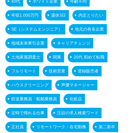
40代
ホワイト企業
年齢不問
年収1,000万円
週休3日
内定とりたい
SE（システムエンジニア）
地元の有名企業
地域未来牽引企業
キャリアチェンジ
土地家屋調査士
関東
20代 初めて転職
フルリモート
技術営業
登録販売者
ハウスクリーニング
声優マネージャー
鉄道乗務員・船舶乗務員
化粧品
定時で帰れる仕事
注目の求人検索ワード
正社員
リモートワーク・在宅勤務
第二新卒