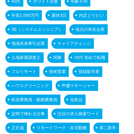
40代
ホワイト企業
年齢不問
年収1,000万円
週休3日
内定とりたい
SE（システムエンジニア）
地元の有名企業
地域未来牽引企業
キャリアチェンジ
土地家屋調査士
関東
20代 初めて転職
フルリモート
技術営業
登録販売者
ハウスクリーニング
声優マネージャー
鉄道乗務員・船舶乗務員
化粧品
定時で帰れる仕事
注目の求人検索ワード
正社員
リモートワーク・在宅勤務
第二新卒