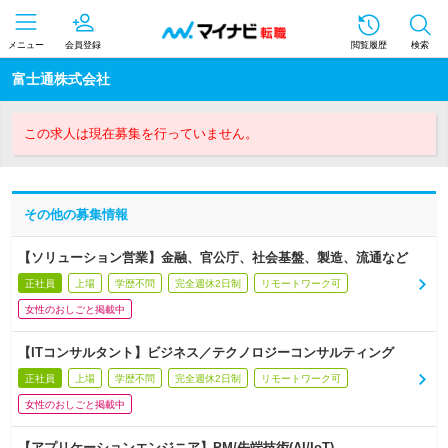
メニュー
会員登録
閲覧履歴
検索
富士通株式会社
この求人は現在募集を行っていません。
その他の募集情報
【ソリューション営業】金融、官公庁、社会基盤、製造、流通など
正社員
上場
学歴不問
完全週休2日制
リモートワーク可
女性のおしごと掲載中
【ITコンサルタント】ビジネス／テクノロジーコンサルティング
正社員
上場
学歴不問
完全週休2日制
リモートワーク可
女性のおしごと掲載中
【アプリケーションエンジニア】PM/先端技術(AI/IoT)