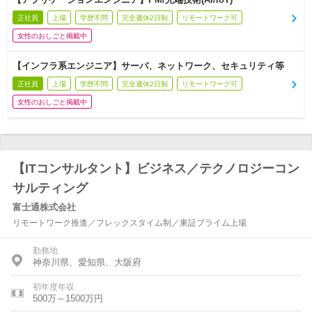
正社員
上場
学歴不問
完全週休2日制
リモートワーク可
女性のおしごと掲載中
【インフラ系エンジニア】サーバ、ネットワーク、セキュリティ等
正社員
上場
学歴不問
完全週休2日制
リモートワーク可
女性のおしごと掲載中
【ITコンサルタント】ビジネス／テクノロジーコン
サルティング
富士通株式会社
リモートワーク推進／フレックスタイム制／東証プライム上場
勤務地
神奈川県、愛知県、大阪府
初年度年収
500万～1500万円