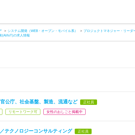
ア
システム開発（WEB・オープン・モバイル系）
プロジェクトマネジャー・リーダー
I/IoT)の求人情報
、官公庁、社会基盤、製造、流通など
正社員
リモートワーク可
女性のおしごと掲載中
ス／テクノロジーコンサルティング
正社員