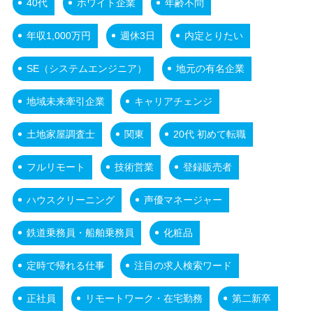
40代
ホワイト企業
年齢不問
年収1,000万円
週休3日
内定とりたい
SE（システムエンジニア）
地元の有名企業
地域未来牽引企業
キャリアチェンジ
土地家屋調査士
関東
20代 初めて転職
フルリモート
技術営業
登録販売者
ハウスクリーニング
声優マネージャー
鉄道乗務員・船舶乗務員
化粧品
定時で帰れる仕事
注目の求人検索ワード
正社員
リモートワーク・在宅勤務
第二新卒