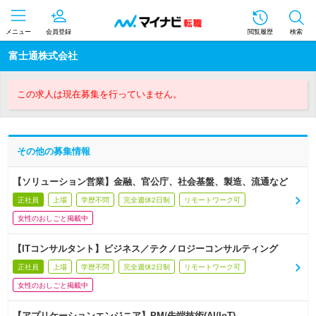
メニュー
会員登録
閲覧履歴
検索
富士通株式会社
この求人は現在募集を行っていません。
その他の募集情報
【ソリューション営業】金融、官公庁、社会基盤、製造、流通など
正社員
上場
学歴不問
完全週休2日制
リモートワーク可
女性のおしごと掲載中
【ITコンサルタント】ビジネス／テクノロジーコンサルティング
正社員
上場
学歴不問
完全週休2日制
リモートワーク可
女性のおしごと掲載中
【アプリケーションエンジニア】PM/先端技術(AI/IoT)