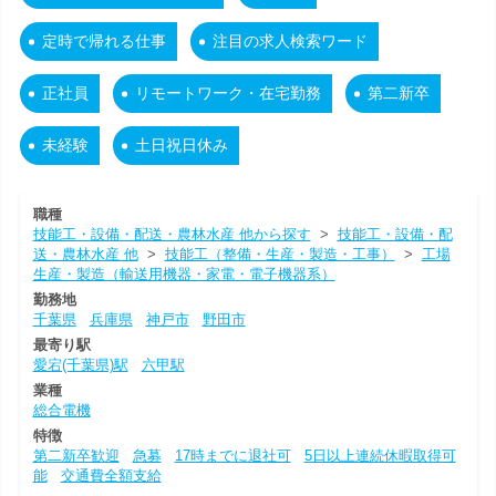
定時で帰れる仕事
注目の求人検索ワード
正社員
リモートワーク・在宅勤務
第二新卒
未経験
土日祝日休み
職種
技能工・設備・配送・農林水産 他から探す
>
技能工・設備・配
送・農林水産 他
>
技能工（整備・生産・製造・工事）
>
工場
生産・製造（輸送用機器・家電・電子機器系）
勤務地
千葉県
兵庫県
神戸市
野田市
最寄り駅
愛宕(千葉県)駅
六甲駅
業種
総合電機
特徴
第二新卒歓迎
急募
17時までに退社可
5日以上連続休暇取得可
能
交通費全額支給