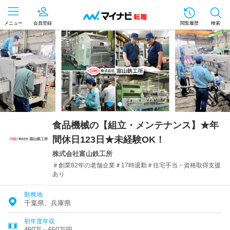
メニュー
会員登録
閲覧履歴
検索
食品機械の【組立・メンテナンス】★年
間休日123日★未経験OK！
株式会社富山鉄工所
＃創業82年の老舗企業＃17時退勤＃住宅手当・資格取得支援
あり
勤務地
千葉県、兵庫県
初年度年収
460万～650万円