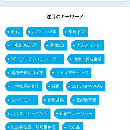
注目のキーワード
40代
ホワイト企業
年齢不問
年収1,000万円
週休3日
内定とりたい
SE（システムエンジニア）
地元の有名企業
地域未来牽引企業
キャリアチェンジ
土地家屋調査士
関東
20代 初めて転職
フルリモート
技術営業
登録販売者
ハウスクリーニング
声優マネージャー
鉄道乗務員・船舶乗務員
化粧品