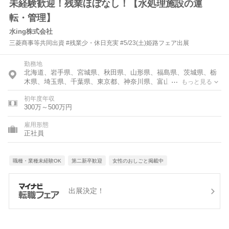
未経験歓迎！残業ほぼなし！【水処理施設の運
転・管理】
水ing株式会社
三菱商事等共同出資 #残業少・休日充実 #5/23(土)姫路フェア出展
勤務地
北海道、岩手県、宮城県、秋田県、山形県、福島県、茨城県、栃
木県、埼玉県、千葉県、東京都、神奈川県、富山県、石川県、福
もっと見る
井県、新潟県、長野県、岐阜県、静岡県、愛知県、三重県、大阪
初年度年収
府、兵庫県、和歌山県、岡山県、広島県、山口県、徳島県、香川
300万～500万円
県、愛媛県、高知県、福岡県、佐賀県、大分県、宮崎県、沖縄県
雇用形態
正社員
職種・業種未経験OK
第二新卒歓迎
女性のおしごと掲載中
出展決定！