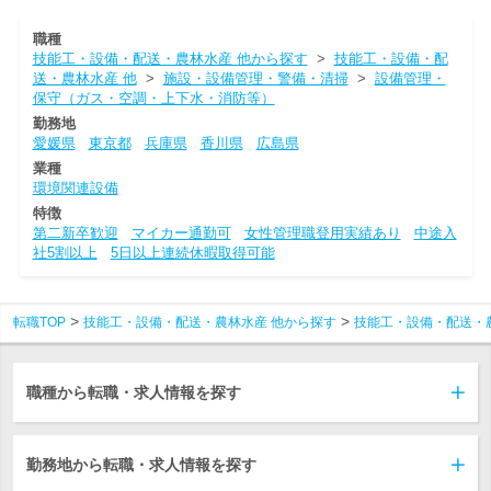
職種
技能工・設備・配送・農林水産 他から探す
>
技能工・設備・配
送・農林水産 他
>
施設・設備管理・警備・清掃
>
設備管理・
保守（ガス・空調・上下水・消防等）
勤務地
愛媛県
東京都
兵庫県
香川県
広島県
業種
環境関連設備
特徴
第二新卒歓迎
マイカー通勤可
女性管理職登用実績あり
中途入
社5割以上
5日以上連続休暇取得可能
転職TOP
技能工・設備・配送・農林水産 他から探す
技能工・設備・配送・
職種から転職・求人情報を探す
勤務地から転職・求人情報を探す