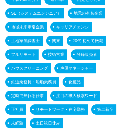
SE（システムエンジニア）
地元の有名企業
地域未来牽引企業
キャリアチェンジ
土地家屋調査士
関東
20代 初めて転職
フルリモート
技術営業
登録販売者
ハウスクリーニング
声優マネージャー
鉄道乗務員・船舶乗務員
化粧品
定時で帰れる仕事
注目の求人検索ワード
正社員
リモートワーク・在宅勤務
第二新卒
未経験
土日祝日休み