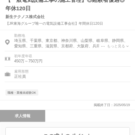
【一般電気設備工事の施工管理】◎経験者優遇◎
年休120日
新生テクノス株式会社
【JR東海グループ唯一の電気設備工事会社】年間休日120日
勤務地
埼玉県、千葉県、東京都、神奈川県、山梨県、岐阜県、静岡県、
愛知県、三重県、滋賀県、京都府、大阪府、兵庫県、奈良県、和
もっと見る
歌山県、福岡県、佐賀県、長崎県、熊本県、大分県、宮崎県、鹿
初年度年収
児島県、沖縄県
450万～750万円
雇用形態
正社員
職種・業種未経験OK
掲載終了日：2025/05/19
求人情報