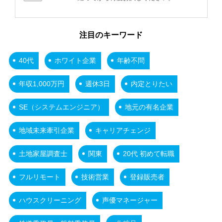
注目のキーワード
40代
ホワイト企業
年齢不問
年収1,000万円
週休3日
内定とりたい
SE（システムエンジニア）
地元の有名企業
地域未来牽引企業
キャリアチェンジ
土地家屋調査士
関東
20代 初めて転職
フルリモート
技術営業
登録販売者
ハウスクリーニング
声優マネージャー