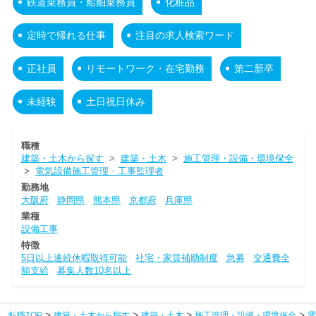
鉄道乗務員・船舶乗務員
化粧品
定時で帰れる仕事
注目の求人検索ワード
正社員
リモートワーク・在宅勤務
第二新卒
未経験
土日祝日休み
職種
建築・土木から探す
>
建築・土木
>
施工管理・設備・環境保全
>
電気設備施工管理・工事監理者
勤務地
大阪府
静岡県
熊本県
京都府
兵庫県
業種
設備工事
特徴
5日以上連続休暇取得可能
社宅・家賃補助制度
急募
交通費全
額支給
募集人数10名以上
転職TOP
建築・土木から探す
建築・土木
施工管理・設備・環境保全
電