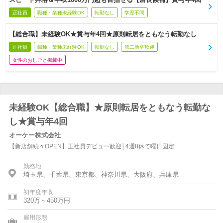
正社員
職種・業種未経験OK
転勤なし
学歴不問
【総合職】未経験OK★賞与年4回★原則転居をともなう転勤なし
正社員
職種・業種未経験OK
転勤なし
第二新卒歓迎
女性のおしごと掲載中
未経験OK【総合職】★原則転居をともなう転勤な
し★賞与年4回
オーケー株式会社
【新店舗続々OPEN】正社員デビュー歓迎│4週8休で曜日固定
勤務地
埼玉県、千葉県、東京都、神奈川県、大阪府、兵庫県
初年度年収
320万～450万円
雇用形態