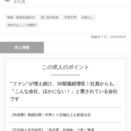
正社員
職種・業種未経験OK
第二新卒歓迎
学歴不問
転勤なし
女性のおしごと掲載中
掲載終了日：2026/06/04
求人情報
この求人のポイント
“ファン”が増え続け、38期連続増収！社員からも、
「こんな会社、ほかにない！」と愛されている会社
です
《快進撃》業績好調！年間１０店舗以上を新規出店
《不況時も安定経営》「高品質・低価格」で常に繁盛