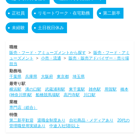
正社員
リモートワーク・在宅勤務
第二新卒
未経験
土日祝日休み
職種
販売・フード・アミューズメントから探す
>
販売・フード・アミ
ューズメント
>
小売・流通
>
販売・販売アドバイザー・売り場
担当
勤務地
千葉県
兵庫県
大阪府
東京都
埼玉県
最寄り駅
横浜駅
溝の口駅
武蔵浦和駅
東千葉駅
雑色駅
用賀駅
橋本
(神奈川県)駅
船橋競馬場駅
高円寺駅
川口駅
業種
専門店（総合）
特徴
第二新卒歓迎
退職金制度あり
自社商品・メディアあり
20代の
管理職登用実績あり
中途入社5割以上