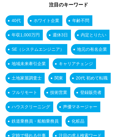
注目のキーワード
40代
ホワイト企業
年齢不問
年収1,000万円
週休3日
内定とりたい
SE（システムエンジニア）
地元の有名企業
地域未来牽引企業
キャリアチェンジ
土地家屋調査士
関東
20代 初めて転職
フルリモート
技術営業
登録販売者
ハウスクリーニング
声優マネージャー
鉄道乗務員・船舶乗務員
化粧品
定時で帰れる仕事
注目の求人検索ワード