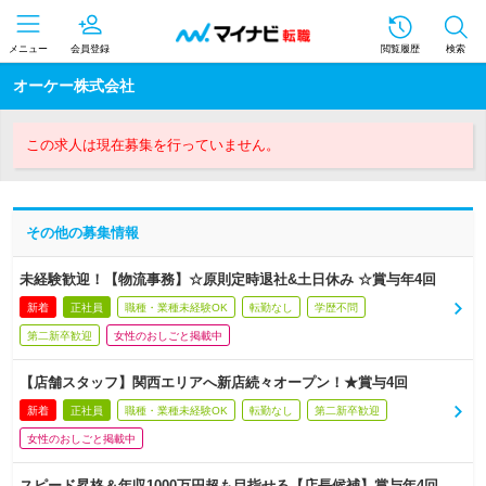
メニュー
会員登録
閲覧履歴
検索
オーケー株式会社
この求人は現在募集を行っていません。
その他の募集情報
未経験歓迎！【物流事務】☆原則定時退社&土日休み ☆賞与年4回
新着
正社員
職種・業種未経験OK
転勤なし
学歴不問
第二新卒歓迎
女性のおしごと掲載中
【店舗スタッフ】関西エリアへ新店続々オープン！★賞与4回
新着
正社員
職種・業種未経験OK
転勤なし
第二新卒歓迎
女性のおしごと掲載中
スピード昇格＆年収1000万円超も目指せる【店長候補】賞与年4回