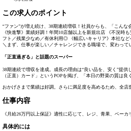
この求人のポイント
“ファン”が増え続け、38期連続増収！社員からも、「こん
《快進撃》業績好調！年間10店舗以上を新規出店
《不況時も
フト／残業少なめ／有休利用◎
《幅広いキャリア》本社など
＼まず、仕事が楽しい／チャレンジできる職場で、変わって
「正直過ぎる」と話題のスーパー
38期連続で増収を達成。成長の理由は“良い品を、安く”提
（正直）カード」というPOPを掲げ、「本日の野菜の質は良
おかげさまで業績は好調。さらに満足度を高めるため、全店
仕事内容
《月給26万円以上保証》適性に応じて、レジ、青果、ベーカ
具体的には