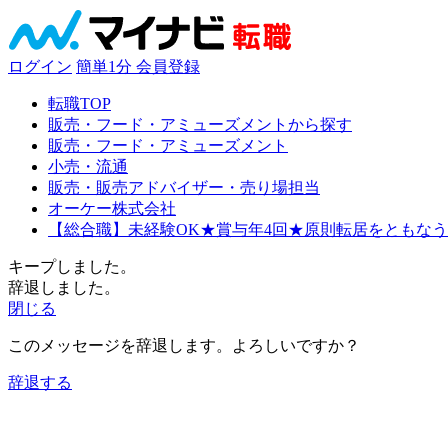
ログイン
簡単1分
会員登録
転職TOP
販売・フード・アミューズメントから探す
販売・フード・アミューズメント
小売・流通
販売・販売アドバイザー・売り場担当
オーケー株式会社
【総合職】未経験OK★賞与年4回★原則転居をともな
キープしました。
辞退しました。
閉じる
このメッセージを辞退します。よろしいですか？
辞退する