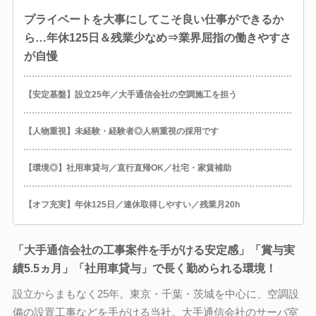
プライベートを大事にしてこそ良い仕事ができるか
ら…年休125日＆残業少なめ⇒業界屈指の働きやすさ
が自慢
【安定基盤】設立25年／大手通信会社の空調施工を担う
【人物重視】未経験・経験者◎人柄重視の採用です
【環境◎】社用車貸与／直行直帰OK／社宅・家賃補助
【オフ充実】年休125日／連休取得しやすい／残業月20h
「大手通信会社の工事案件を手がける安定感」「賞与実
績5.5ヵ月」「社用車貸与」で長く勤められる環境！
設立からまもなく25年。東京・千葉・茨城を中心に、空調設
備の設置工事などを手がける当社。大手通信会社のサーバ室