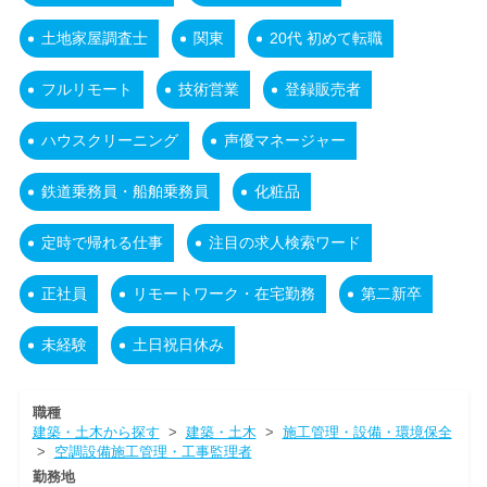
土地家屋調査士
関東
20代 初めて転職
フルリモート
技術営業
登録販売者
ハウスクリーニング
声優マネージャー
鉄道乗務員・船舶乗務員
化粧品
定時で帰れる仕事
注目の求人検索ワード
正社員
リモートワーク・在宅勤務
第二新卒
未経験
土日祝日休み
職種
建築・土木から探す
>
建築・土木
>
施工管理・設備・環境保全
>
空調設備施工管理・工事監理者
勤務地