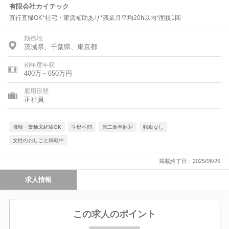
有限会社カイテック
直行直帰OK*社宅・家賃補助あり*残業月平均20h以内*面接1回
勤務地
茨城県、千葉県、東京都
初年度年収
400万～650万円
雇用形態
正社員
職種・業種未経験OK
学歴不問
第二新卒歓迎
転勤なし
女性のおしごと掲載中
掲載終了日：2025/06/26
求人情報
この求人のポイント