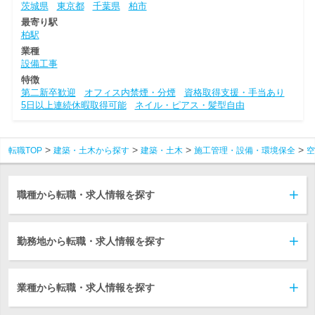
茨城県
東京都
千葉県
柏市
最寄り駅
柏駅
業種
設備工事
特徴
第二新卒歓迎
オフィス内禁煙・分煙
資格取得支援・手当あり
5日以上連続休暇取得可能
ネイル・ピアス・髪型自由
転職TOP
建築・土木から探す
建築・土木
施工管理・設備・環境保全
空
職種から転職・求人情報を探す
勤務地から転職・求人情報を探す
業種から転職・求人情報を探す