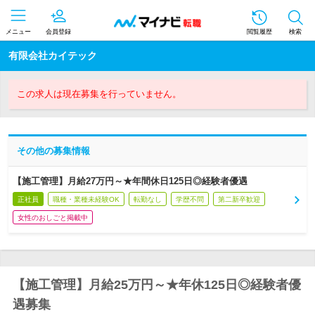
メニュー
会員登録
閲覧履歴
検索
有限会社カイテック
この求人は現在募集を行っていません。
その他の募集情報
【施工管理】月給27万円～★年間休日125日◎経験者優遇
正社員
職種・業種未経験OK
転勤なし
学歴不問
第二新卒歓迎
女性のおしごと掲載中
【施工管理】月給25万円～★年休125日◎経験者優
遇募集