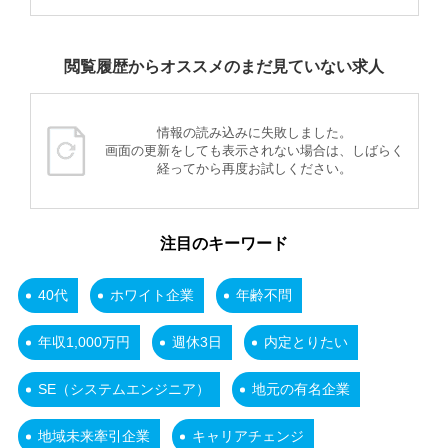
閲覧履歴からオススメのまだ見ていない求人
情報の読み込みに失敗しました。
画面の更新をしても表示されない場合は、しばらく
経ってから再度お試しください。
注目のキーワード
40代
ホワイト企業
年齢不問
年収1,000万円
週休3日
内定とりたい
SE（システムエンジニア）
地元の有名企業
地域未来牽引企業
キャリアチェンジ