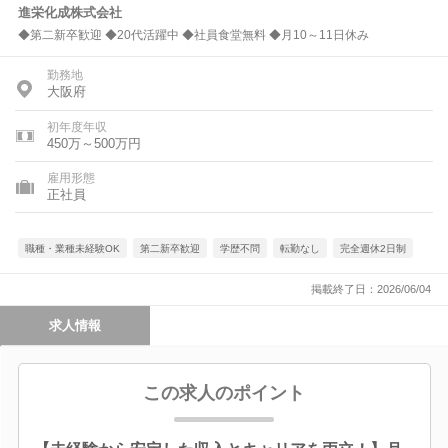
進栄化成株式会社
◆第二新卒歓迎 ◆20代活躍中 ◆社員食堂無料 ◆月10～11日休み
勤務地
大阪府
初年度年収
450万～500万円
雇用形態
正社員
職種・業種未経験OK
第二新卒歓迎
学歴不問
転勤なし
完全週休2日制
掲載終了日：2026/06/04
求人情報
この求人のポイント