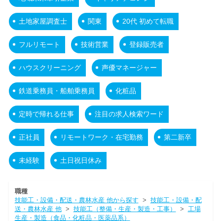
土地家屋調査士
関東
20代 初めて転職
フルリモート
技術営業
登録販売者
ハウスクリーニング
声優マネージャー
鉄道乗務員・船舶乗務員
化粧品
定時で帰れる仕事
注目の求人検索ワード
正社員
リモートワーク・在宅勤務
第二新卒
未経験
土日祝日休み
職種
技能工・設備・配送・農林水産 他から探す
>
技能工・設備・配
送・農林水産 他
>
技能工（整備・生産・製造・工事）
>
工場
生産・製造（食品・化粧品・医薬品系）