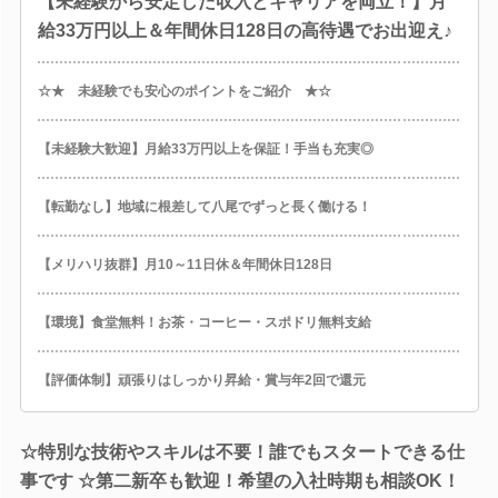
【未経験から安定した収入とキャリアを両立！】月
給33万円以上＆年間休日128日の高待遇でお出迎え♪
☆★ 未経験でも安心のポイントをご紹介 ★☆
【未経験大歓迎】月給33万円以上を保証！手当も充実◎
【転勤なし】地域に根差して八尾でずっと長く働ける！
【メリハリ抜群】月10～11日休＆年間休日128日
【環境】食堂無料！お茶・コーヒー・スポドリ無料支給
【評価体制】頑張りはしっかり昇給・賞与年2回で還元
☆特別な技術やスキルは不要！誰でもスタートできる仕
事です ☆第二新卒も歓迎！希望の入社時期も相談OK！