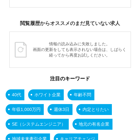
閲覧履歴からオススメのまだ見ていない求人
情報の読み込みに失敗しました。
画面の更新をしても表示されない場合は、しばらく
経ってから再度お試しください。
注目のキーワード
40代
ホワイト企業
年齢不問
年収1,000万円
週休3日
内定とりたい
SE（システムエンジニア）
地元の有名企業
地域未来牽引企業
キャリアチェンジ