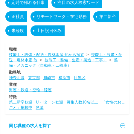
定時で帰れる仕事
注目の求人検索ワード
正社員
リモートワーク・在宅勤務
第二新卒
未経験
土日祝日休み
職種
技能工・設備・配送・農林水産 他から探す
>
技能工・設備・配
送・農林水産 他
>
技能工（整備・生産・製造・工事）
>
整
備・メカニック（自動車・二輪車）
勤務地
神奈川県
東京都
川崎市
横浜市
目黒区
業種
海運・鉄道・空輸・陸運
特徴
第二新卒歓迎
U・Iターン歓迎
募集人数10名以上
「女性のおし
ごと」掲載中
急募
同じ職種の求人を探す