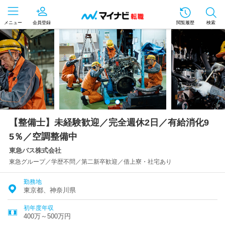
メニュー
会員登録
閲覧履歴
検索
【整備士】未経験歓迎／完全週休2日／有給消化9
5％／空調整備中
東急バス株式会社
東急グループ／学歴不問／第二新卒歓迎／借上寮・社宅あり
勤務地
東京都、神奈川県
初年度年収
400万～500万円