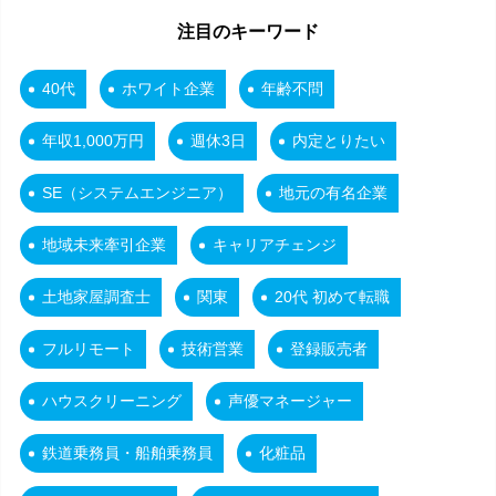
注目のキーワード
40代
ホワイト企業
年齢不問
年収1,000万円
週休3日
内定とりたい
SE（システムエンジニア）
地元の有名企業
地域未来牽引企業
キャリアチェンジ
土地家屋調査士
関東
20代 初めて転職
フルリモート
技術営業
登録販売者
ハウスクリーニング
声優マネージャー
鉄道乗務員・船舶乗務員
化粧品