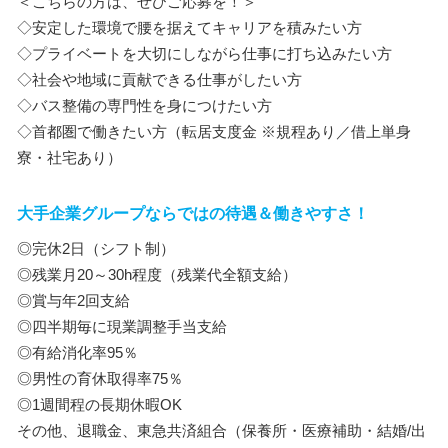
＜こちらの方は、ぜひご応募を！＞
◇安定した環境で腰を据えてキャリアを積みたい方
◇プライベートを大切にしながら仕事に打ち込みたい方
◇社会や地域に貢献できる仕事がしたい方
◇バス整備の専門性を身につけたい方
◇首都圏で働きたい方（転居支度金 ※規程あり／借上単身
寮・社宅あり）
大手企業グループならではの待遇＆働きやすさ！
◎完休2日（シフト制）
◎残業月20～30h程度（残業代全額支給）
◎賞与年2回支給
◎四半期毎に現業調整手当支給
◎有給消化率95％
◎男性の育休取得率75％
◎1週間程の長期休暇OK
その他、退職金、東急共済組合（保養所・医療補助・結婚/出