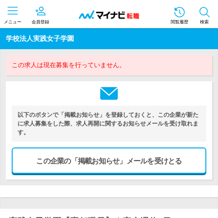
メニュー
会員登録
閲覧履歴
検索
学校法人実践女子学園
この求人は現在募集を行っていません。
以下のボタンで「掲載お知らせ」を登録しておくと、この企業が新た
に求人募集をした際、求人再開に関するお知らせメールを受け取れま
す。
この企業の「掲載お知らせ」メールを受けとる