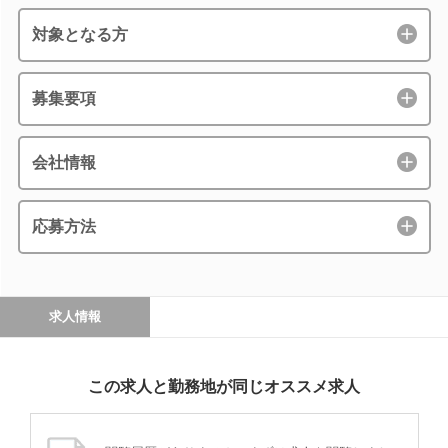
対象となる方
募集要項
会社情報
応募方法
求人情報
この求人と勤務地が同じオススメ求人