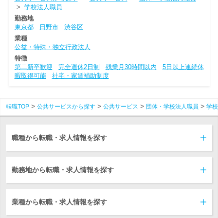
>
学校法人職員
勤務地
東京都
日野市
渋谷区
業種
公益・特殊・独立行政法人
特徴
第二新卒歓迎
完全週休2日制
残業月30時間以内
5日以上連続休
暇取得可能
社宅・家賃補助制度
転職TOP
公共サービスから探す
公共サービス
団体・学校法人職員
学校
職種から転職・求人情報を探す
勤務地から転職・求人情報を探す
業種から転職・求人情報を探す