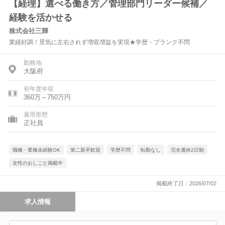
【経理】選べる働き方／管理部門リーダー候補／
経験を活かせる
株式会社三輝
業績好調！景気に左右されず増収増益を実現★学歴・ブランク不問
勤務地
大阪府
初年度年収
360万～750万円
雇用形態
正社員
職種・業種未経験OK
第二新卒歓迎
学歴不問
転勤なし
完全週休2日制
女性のおしごと掲載中
掲載終了日：2026/07/02
求人情報