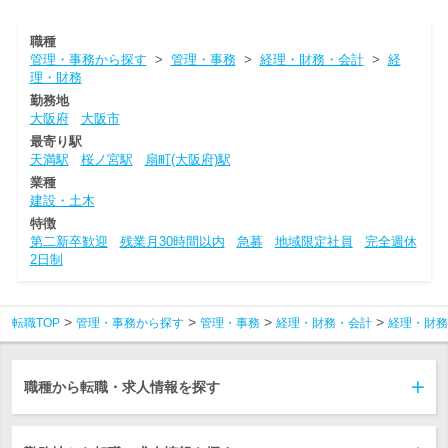
職種
管理・事務から探す
>
管理・事務
>
経理・財務・会計
>
経
理・財務
勤務地
大阪府
大阪市
最寄り駅
天満駅
桜ノ宮駅
扇町(大阪府)駅
業種
建設・土木
特徴
第二新卒歓迎
残業月30時間以内
急募
地域限定社員
完全週休
2日制
転職TOP
管理・事務から探す
管理・事務
経理・財務・会計
経理・財務
職種から転職・求人情報を探す