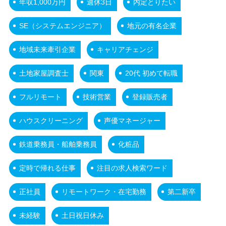
年収1,000万円
週休3日
内定とりたい
SE（システムエンジニア）
地元の有名企業
地域未来牽引企業
キャリアチェンジ
土地家屋調査士
関東
20代 初めて転職
フルリモート
技術営業
登録販売者
ハウスクリーニング
声優マネージャー
鉄道乗務員・船舶乗務員
化粧品
定時で帰れる仕事
注目の求人検索ワード
正社員
リモートワーク・在宅勤務
第二新卒
未経験
土日祝日休み